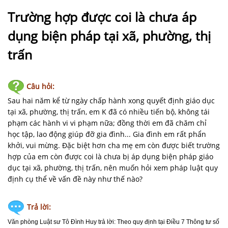
NHÀ
ĐẤT
Trường hợp được coi là chưa áp
dụng biện pháp tại xã, phường, thị
VĂN
BẢN
trấn
-
BIỂU
MẪU
Câu hỏi:
Sau hai năm kể từ ngày chấp hành xong quyết định giáo dục
LIÊN
tại xã, phường, thị trấn, em K đã có nhiều tiến bộ, không tái
HỆ
phạm các hành vi vi phạm nữa; đồng thời em đã chăm chỉ
học tập, lao động giúp đỡ gia đình... Gia đình em rất phẩn
khởi, vui mừng. Đặc biệt hơn cha mẹ em còn được biết trường
hợp của em còn được coi là chưa bị áp dụng biện pháp giáo
dục tại xã, phường, thị trấn, nên muốn hỏi xem pháp luật quy
định cụ thể về vấn đề này như thế nào?
Trả lời:
Văn phòng Luật sư Tô Đình Huy
trả lời: Theo quy định tại Điều 7 Thông tư số