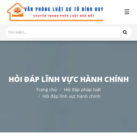
x
☰
GIỚI
THIỆU
DỊCH
VỤ
TRANH
CHẤP
HỎI ĐÁP LĨNH VỰC HÀNH CHÍNH
NHÀ
ĐẤT
Trang chủ
Hỏi đáp pháp luật
Hỏi đáp lĩnh vực hành chính
HỎI
ĐÁP
THỦ
TỤC