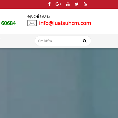
:
ĐỊA CHỈ EMAIL:
160684
info@luatsuhcm.com
Ệ