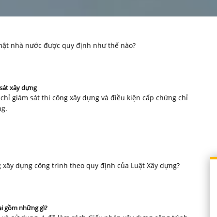
í mật nhà nước được quy định như thế nào?
 sát xây dựng
 chỉ giám sát thi công xây dựng và điều kiện cấp chứng chỉ
ng.
ng xây dựng công trình theo quy định của Luật Xây dựng?
ại gồm những gì?