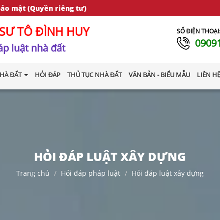
bảo mật (Quyền riêng tư)
SƯ TÔ ĐÌNH HUY
SỐ ĐIỆN THOẠI
0909
p luật nhà đất
HÀ ĐẤT
HỎI ĐÁP
THỦ TỤC NHÀ ĐẤT
VĂN BẢN - BIỂU MẪU
LIÊN H
HỎI ĐÁP LUẬT XÂY DỰNG
Trang chủ
Hỏi đáp pháp luật
Hỏi đáp luật xây dựng