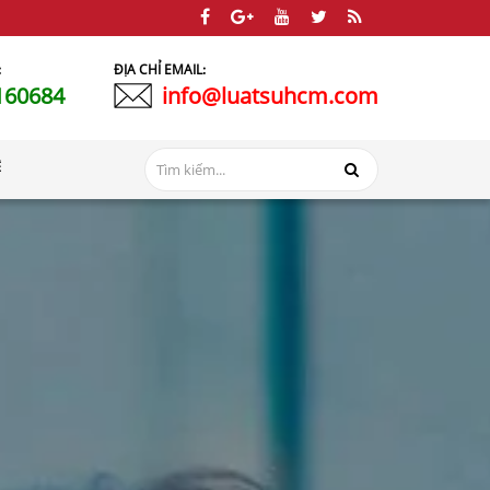
:
ĐỊA CHỈ EMAIL:
160684
info@luatsuhcm.com
Ệ