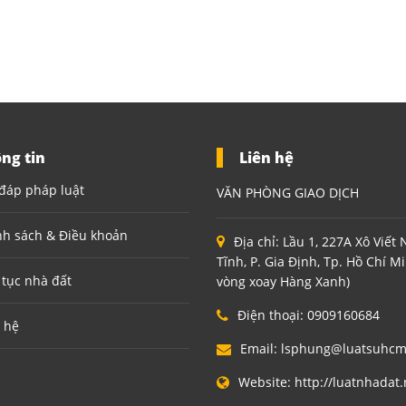
ng tin
Liên hệ
đáp pháp luật
VĂN PHÒNG GIAO DỊCH
nh sách & Điều khoản
Địa chỉ:
Lầu 1, 227A Xô Viết
Tĩnh, P. Gia Định, Tp. Hồ Chí M
 tục nhà đất
vòng xoay Hàng Xanh)
Điện thoại:
0909160684
 hệ
Email:
lsphung@luatsuhc
Website:
http://luatnhadat.