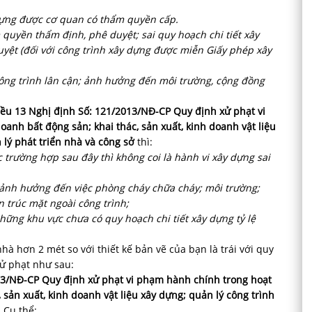
 dựng được cơ quan có thẩm quyền cấp.
 quyền thẩm định, phê duyệt; sai quy hoạch chi tiết xây
yệt (đối với công trình xây dựng được miễn Giấy phép xây
công trình lân cận; ảnh hưởng đến môi trường, cộng đồng
ều 13 Nghị định Số: 121/2013/NĐ-CP Quy định xử phạt vi
anh bất động sản; khai thác, sản xuất, kinh doanh vật liệu
n lý phát triển nhà và công sở
thì:
c trường hợp sau đây thì không coi là hành vi xây dựng sai
g ảnh hưởng đến việc phòng cháy chữa cháy; môi trường;
n trúc mặt ngoài công trình;
những khu vực chưa có quy hoạch chi tiết xây dựng tỷ lệ
nhà hơn 2 mét so với thiết kế bản vẽ của bạn là trái với quy
xử phạt như sau:
13/NĐ-CP Quy định xử phạt vi phạm hành chính trong hoạt
 sản xuất, kinh doanh vật liệu xây dựng; quản lý công trình
.Cụ thể: