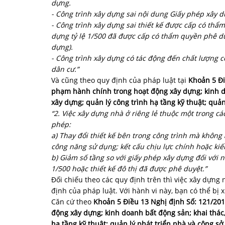
dựng.
- Công trình xây dựng sai nội dung Giấy phép xây
- Công trình xây dựng sai thiết kế được cấp có thẩm
dựng tỷ lệ 1/500 đã được cấp có thẩm quyền phê du
dựng).
- Công trình xây dựng có tác động đến chất lượng 
dân cư.”
Và cũng theo quy định của pháp luật tại
Khoản 5 Đi
phạm hành chính trong hoạt động xây dựng; kinh do
xây dựng; quản lý công trình hạ tầng kỹ thuật; quả
“2. Việc xây dựng nhà ở riêng lẻ thuộc một trong cá
phép:
a) Thay đổi thiết kế bên trong công trình mà khôn
công năng sử dụng; kết cấu chịu lực chính hoặc kiế
b) Giảm số tầng so với giấy phép xây dựng đối với 
1/500 hoặc thiết kế đô thị đã được phê duyệt.”
Đối chiếu theo các quy định trên thì việc xây dựng 
định của pháp luật. Với hành vi này, bạn có thể bị 
Căn cứ theo
Khoản 5 Điều 13 Nghị định Số: 121/20
động xây dựng; kinh doanh bất động sản; khai thác,
hạ tầng kỹ thuật; quản lý phát triển nhà và công sở