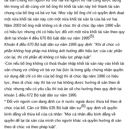
tài sản chung với người vợ thứ hai và người vợ hai cũng được đứng
tên trong sổ đỏ cùng với bố ông thì khối tài sản này trở thành tài sản
chung của bố ông và bà vợ hai. Như vậy bố ông chỉ có quyền định đoạt
một nửa khối tài sản này còn một nửa khối tài sản là của bà vợ hai.
Năm 2003 bố ông mất không có di chúc thì di chúc lập năm 1990 vẫn
có hiệu lực nhưng chỉ có hiệu lực đối với một nửa khối tài sản theo quy
(5)
định tại khoản 4 điều 670 Bộ luật dân sự năm 1995
.
Khoản 4 điều 670 Bộ luật dân sự năm 1995 quy định: "Khi di chúc có
phần không hợp pháp mà không ảnh hưởng đến hiệu lực của các phần
còn lại, thì chỉ phần đó không có hiệu lực pháp luật".
-Còn nếu bố ông không có thoả thuận nhập khối tài sản này vào khối tài
sản chung vợ chồng vớ bà vợ hai (tức là trong giấy chứng nhận quyền
sử dụng đất chỉ có tên của bố ông) thì di chúc lập năm 1990 có hiệu
lực, theo di chúc này thì bà vợ hai không được hưởng di sản theo di
chúc nhưng nếu có yêu cầu thì toà án sẽ cho hưởng theo quy định tại
khoản 1 điều 672 Bộ luật dân sự năm 1995.
* Đối với người con đang định cư ở nước ngoài được thừa kế theo di
(6)
chúc của bố. Căn cứ Điều 635 Bộ luật dân sự
quy định về quyền
bình đẳng về thừa kế của cá nhân: “Mọi cá nhân đều bình đẳng về
quyền để lại tài sản của mình cho người khác và quyền hưởng di sản
theo di chúc và theo pháp luật”.