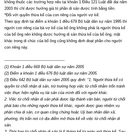
không thuộc các trường hợp nêu tại khoản 1 Điều 121 Luật đất đai năm
2003 thì chỉ được hưởng giá trị phần di sản được tính bằng tiền.
*Đối với quyền thừa kế của con riêng của người vợ kế:
Theo quy định tại điểm a khoản 1 điều 679 Bộ luật dân sự năm 1995 thì
người con riêng của bà vợ kế của bố ông không phải là người thừa kế
của bố ông nên không được hưởng di sản thừa kế của bố ông, mặt
khác trong di chúc của bố ông cũng không định đoạt phần cho người
con riêng này.
---------------------------------------------------
(1) Khoản 1 điều 669 Bộ luật dân sự năm 2005
(2) Điểm a khoản 1 điều 676 Bộ luật dân sự năm 2005.
(3) Điều 642 Bộ luật dân sự năm 2005 quy định: "1. Người thừa kế có
quyền từ chối nhận di sản, trừ trường hợp việc từ chối nhằm trốn tránh
việc thực hiện nghĩa vụ tài sản của mình đối với người khác.
2. Việc từ chối nhận di sản phải được lập thành văn bản; người từ chối
phải báo cho những người thừa kế khác, người được giao nhiệm vụ
phân chia di sản, cơ quan công chứng hoặc Uỷ ban nhân dân xã,
phường, thị trấn nơi có địa điểm mở thừa kế về việc từ chối nhận di
sản.
3. Thời hạn từ chối nhận di sản là 6 tháng kể từ ngày mở thừa kế. Sau