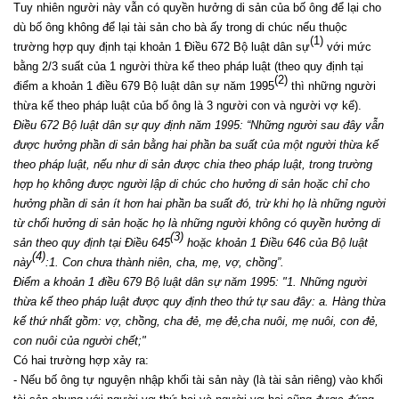
Tuy nhiên người này vẫn có quyền hưởng di sản của bố ông để lại cho
dù bố ông không để lại tài sản cho bà ấy trong di chúc nếu thuộc
(1)
trường hợp quy định tại khoản 1 Điều 672 Bộ luật dân sự
với mức
bằng 2/3 suất của 1 người thừa kế theo pháp luật (theo quy định tại
(2)
điểm a khoản 1 điều 679 Bộ luật dân sự năm 1995
thì những người
thừa kế theo pháp luật của bố ông là 3 người con và người vợ kế).
Điều 672 Bộ luật dân sự quy định năm 1995: “Những người sau đây vẫn
được hưởng phần di sản bằng hai phần ba suất của một người thừa kế
theo pháp luật, nếu như di sản được chia theo pháp luật, trong trường
hợp họ không được người lập di chúc cho hưởng di sản hoặc chỉ cho
hưởng phần di sản ít hơn hai phần ba suất đó, trừ khi họ là những người
từ chối hưởng di sản hoặc họ là những người không có quyền hưởng di
(3)
sản theo quy định tại Điều 645
hoặc khoản 1 Điều 646 của Bộ luật
(4)
này
:1. Con chưa thành niên, cha, mẹ, vợ, chồng”.
Điểm a khoản 1 điều 679 Bộ luật dân sự năm 1995: "1. Những người
thừa kế theo pháp luật được quy định theo thứ tự sau đây: a. Hàng thừa
kế thứ nhất gồm: vợ, chồng, cha đẻ, mẹ đẻ,cha nuôi, mẹ nuôi, con đẻ,
con nuôi của người chết;"
Có hai trường hợp xảy ra:
- Nếu bố ông tự nguyện nhập khối tài sản này (là tài sản riêng) vào khối