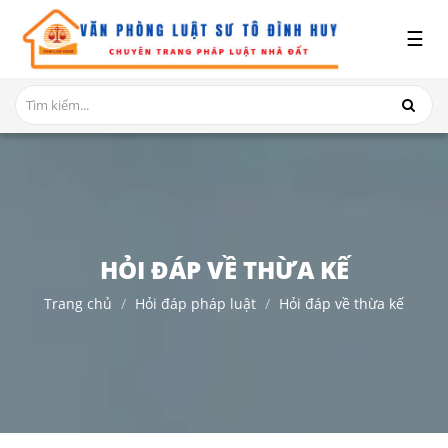
x
☰
GIỚI
THIỆU
DỊCH
VỤ
TRANH
CHẤP
NHÀ
HỎI ĐÁP VỀ THỪA KẾ
ĐẤT
Trang chủ
Hỏi đáp pháp luật
Hỏi đáp về thừa kế
HỎI
ĐÁP
THỦ
TỤC