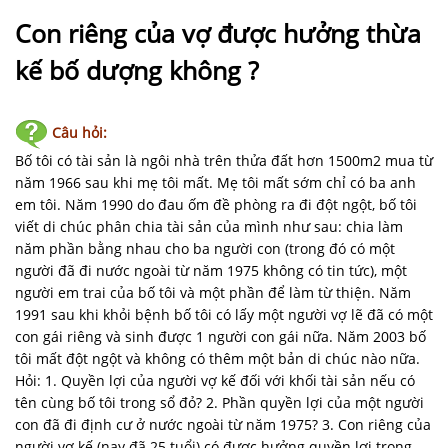
NHÀ
ĐẤT
Con riêng của vợ được hưởng thừa
kế bố dượng không ?
VĂN
BẢN
-
Câu hỏi:
BIỂU
Bố tôi có tài sản là ngôi nhà trên thửa đất hơn 1500m2 mua từ
MẪU
năm 1966 sau khi mẹ tôi mất. Mẹ tôi mất sớm chỉ có ba anh
em tôi. Năm 1990 do đau ốm đề phòng ra đi đột ngột, bố tôi
LIÊN
viết di chúc phân chia tài sản của mình như sau: chia làm
HỆ
năm phần bằng nhau cho ba người con (trong đó có một
người đã đi nước ngoài từ năm 1975 không có tin tức), một
người em trai của bố tôi và một phần để làm từ thiện. Năm
1991 sau khi khỏi bệnh bố tôi có lấy một người vợ lẽ đã có một
con gái riêng và sinh được 1 người con gái nữa. Năm 2003 bố
tôi mất đột ngột và không có thêm một bản di chúc nào nữa.
Hỏi: 1. Quyền lợi của người vợ kế đối với khối tài sản nếu có
tên cùng bố tôi trong sổ đỏ? 2. Phần quyền lợi của một người
con đã đi định cư ở nước ngoài từ năm 1975? 3. Con riêng của
người vợ kế (nay đã 25 tuổi) có được hưởng quyền lợi trong