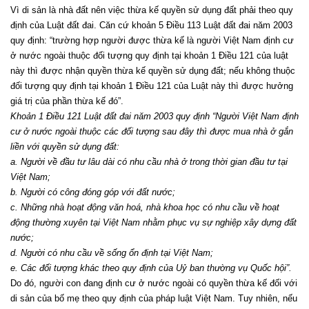
Vì di sản là nhà đất nên việc thừa kế quyền sử dụng đất phải theo quy
định của Luật đất đai. Căn cứ khoản 5 Điều 113 Luật đất đai năm 2003
quy định: “trường hợp người được thừa kế là người Việt Nam định cư
ở nước ngoài thuộc đối tượng quy định tại khoản 1 Điều 121 của luật
này thì được nhận quyền thừa kế quyền sử dụng đất; nếu không thuộc
đối tượng quy định tại khoản 1 Điều 121 của Luật này thì được hưởng
giá trị của phần thừa kế đó”.
Khoản 1 Điều 121 Luật đất đai năm 2003 quy định “Người Việt Nam định
cư ở nước ngoài thuộc các đối tượng sau đây thì được mua nhà ở gắn
liền với quyền sử dụng đất:
a. Người về đầu tư lâu dài có nhu cầu nhà ở trong thời gian đầu tư tại
Việt Nam;
b. Người có công đóng góp với đất nước;
c. Những nhà hoạt động văn hoá, nhà khoa học có nhu cầu về hoạt
động thường xuyên tại Việt Nam nhằm phục vụ sự nghiệp xây dựng đất
nước;
d. Người có nhu cầu về sống ổn định tại Việt Nam;
e. Các đối tượng khác theo quy định của Uỷ ban thường vụ Quốc hội”.
Do đó, người con đang định cư ở nước ngoài có quyền thừa kế đối với
di sản của bố mẹ theo quy định của pháp luật Việt Nam. Tuy nhiên, nếu