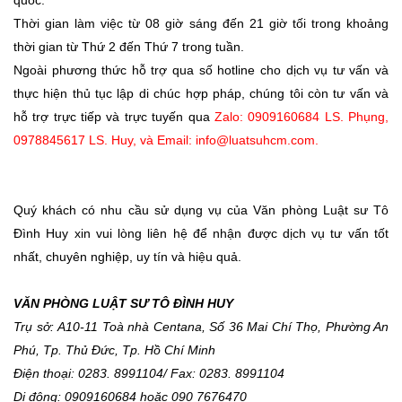
Thời gian làm việc từ 08 giờ sáng đến 21 giờ tối trong khoảng
thời gian từ Thứ 2 đến Thứ 7 trong tuần.
Ngoài phương thức hỗ trợ qua số hotline cho dịch vụ tư vấn và
thực hiện thủ tục lập di chúc hợp pháp, chúng tôi còn tư vấn và
hỗ trợ trực tiếp và trực tuyến qua
Zalo: 0909160684 LS. Phụng,
0978845617 LS. Huy, và Email: info@luatsuhcm.com.
Quý khách có nhu cầu sử dụng vụ của Văn phòng Luật sư Tô
Đình Huy xin vui lòng liên hệ để nhận được dịch vụ tư vấn tốt
nhất, chuyên nghiệp, uy tín và hiệu quả.
VĂN PHÒNG LUẬT SƯ TÔ ĐÌNH HUY
Trụ sở: A10-11 Toà nhà Centana, Số 36 Mai Chí Thọ, Phường An
Phú, Tp. Thủ Đức, Tp. Hồ Chí Minh
Điện thoại: 0283. 8991104/ Fax: 0283. 8991104
Di động: 0909160684 hoặc 090 7676470