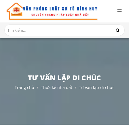
x
☰
GIỚI
THIỆU
DỊCH
VỤ
TRANH
CHẤP
NHÀ
TƯ VẤN LẬP DI CHÚC
ĐẤT
Trang chủ
Thừa kế nhà đất
Tư vấn lập di chúc
HỎI
ĐÁP
THỦ
TỤC