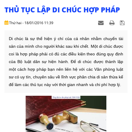
NHÀ
ĐẤT
THỦ TỤC LẬP DI CHÚC HỢP PHÁP
VĂN
Thứ hai - 18/01/2016 11:39
BẢN
-
Di chúc là sự thể hiện ý chí của cá nhân nhằm chuyển tài
BIỂU
sản của mình cho người khác sau khi chết. Một di chúc được
MẪU
coi là hợp pháp phải có đủ các điều kiện theo đúng quy định
của Bộ luật dân sự hiện hành. Để di chúc được thành lập
LIÊN
một cách hợp pháp bạn nên liên hệ với các Văn phòng luật
HỆ
sư có uy tín, chuyên sâu về lĩnh vực phân chia di sản thừa kế
để làm các thủ tục này với thời gian nhanh và chi phí hợp lý.