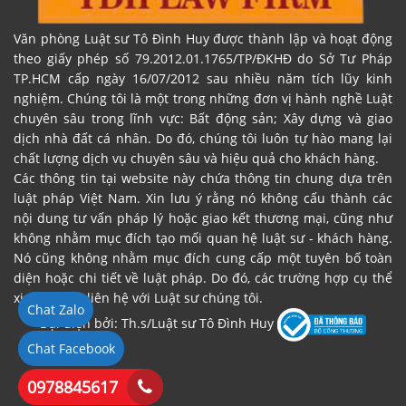
Văn phòng Luật sư Tô Đình Huy được thành lập và hoạt động
theo giấy phép số 79.2012.01.1765/TP/ĐKHĐ do Sở Tư Pháp
TP.HCM cấp ngày 16/07/2012 sau nhiều năm tích lũy kinh
nghiệm. Chúng tôi là một trong những đơn vị hành nghề Luật
chuyên sâu trong lĩnh vực: Bất động sản; Xây dựng và giao
dịch nhà đất cá nhân. Do đó, chúng tôi luôn tự hào mang lại
chất lượng dịch vụ chuyên sâu và hiệu quả cho khách hàng.
Các thông tin tại website này chứa thông tin chung dựa trên
luật pháp Việt Nam. Xin lưu ý rằng nó không cấu thành các
nội dung tư vấn pháp lý hoặc giao kết thương mại, cũng như
không nhằm mục đích tạo mối quan hệ luật sư - khách hàng.
Nó cũng không nhằm mục đích cung cấp một tuyên bố toàn
diện hoặc chi tiết về luật pháp. Do đó, các trường hợp cụ thể
xin vui lòng liên hệ với Luật sư chúng tôi.
Chat Zalo
Đại diện bởi: Th.s/Luật sư Tô Đình Huy
Chat Facebook
0978845617