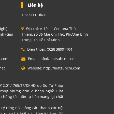
Liên hệ
TRỤ SỞ CHÍNH
 Nghệ
Địa chỉ:
A-10-11 Centana Thủ
inh (Gần
Thiêm, số 36 Mai Chí Thọ, Phường Bình
Trưng, Tp.Hồ Chí Minh
Điện thoại:
(028) 38991104
m.com
Email:
info@luatsuhcm.com
net
Website:
http://luatsuhcm.com
2012.01.1765/TP/ĐKHĐ do Sở Tư Pháp
 trong những đơn vị hành nghề Luật
 chúng tôi luôn tự hào mang lại chất
ưu ý rằng nó không cấu thành các nội
i quan hệ luật sư - khách hàng. Nó