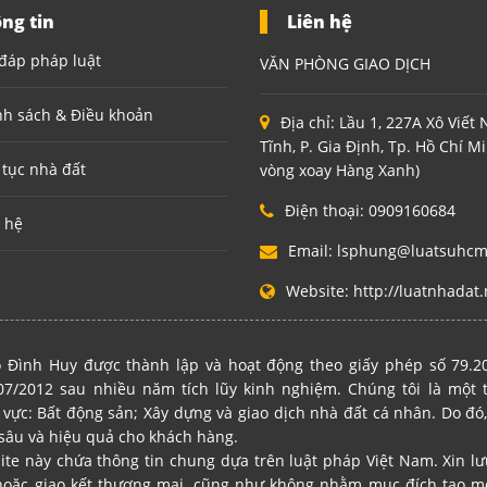
ng tin
Liên hệ
đáp pháp luật
VĂN PHÒNG GIAO DỊCH
nh sách & Điều khoản
Địa chỉ:
Lầu 1, 227A Xô Viết
Tĩnh, P. Gia Định, Tp. Hồ Chí M
 tục nhà đất
vòng xoay Hàng Xanh)
Điện thoại:
0909160684
 hệ
Email:
lsphung@luatsuhc
Website:
http://luatnhadat.
 Đình Huy được thành lập và hoạt động theo giấy phép số 79.
7/2012 sau nhiều năm tích lũy kinh nghiệm. Chúng tôi là một
 vực: Bất động sản; Xây dựng và giao dịch nhà đất cá nhân. Do đó,
sâu và hiệu quả cho khách hàng.
site này chứa thông tin chung dựa trên luật pháp Việt Nam. Xin l
hoặc giao kết thương mại, cũng như không nhằm mục đích tạo mố