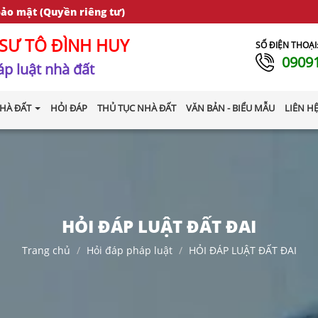
bảo mật (Quyền riêng tư)
SƯ TÔ ĐÌNH HUY
SỐ ĐIỆN THOẠI
0909
p luật nhà đất
HÀ ĐẤT
HỎI ĐÁP
THỦ TỤC NHÀ ĐẤT
VĂN BẢN - BIỂU MẪU
LIÊN H
HỎI ĐÁP LUẬT ĐẤT ĐAI
Trang chủ
Hỏi đáp pháp luật
HỎI ĐÁP LUẬT ĐẤT ĐAI