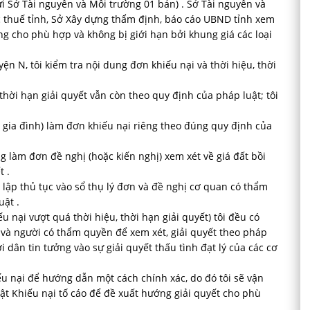
ửi Sở Tài nguyên và Môi trường 01 bản) . Sở Tài nguyên và
ục thuế tỉnh, Sở Xây dựng thẩm định, báo cáo UBND tỉnh xem
ng cho phù hợp và không bị giới hạn bởi khung giá các loại
ện N, tôi kiểm tra nội dung đơn khiếu nại và thời hiệu, thời
 thời hạn giải quyết vẫn còn theo quy định của pháp luật; tôi
 gia đình) làm đơn khiếu nại riêng theo đúng quy định của
 làm đơn đề nghị (hoặc kiến nghị) xem xét về giá đất bồi
 .
 lập thủ tục vào sổ thụ lý đơn và đề nghị cơ quan có thẩm
uật .
 nại vượt quá thời hiệu, thời hạn giải quyết) tôi đều có
 và người có thẩm quyền để xem xét, giải quyết theo pháp
ời dân tin tưởng vào sự giải quyết thấu tình đạt lý của các cơ
iếu nại để hướng dẫn một cách chính xác, do đó tôi sẽ vận
ật Khiếu nại tố cáo để đề xuất hướng giải quyết cho phù