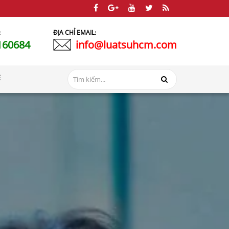
:
ĐỊA CHỈ EMAIL:
160684
info@luatsuhcm.com
Ệ