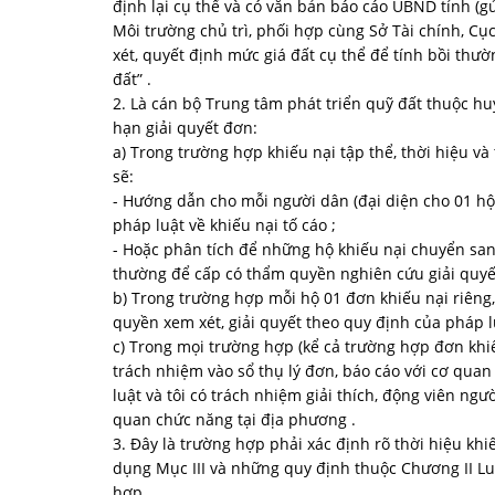
định lại cụ thể và có văn bản báo cáo UBND tỉnh (g
Môi trường chủ trì, phối hợp cùng Sở Tài chính, C
xét, quyết định mức giá đất cụ thể để tính bồi thườ
đất” .
2. Là cán bộ Trung tâm phát triển quỹ đất thuộc huy
hạn giải quyết đơn:
a) Trong trường hợp khiếu nại tập thể, thời hiệu và
sẽ:
- Hướng dẫn cho mỗi người dân (đại diện cho 01 hộ
pháp luật về khiếu nại tố cáo ;
- Hoặc phân tích để những hộ khiếu nại chuyển sang
thường để cấp có thẩm quyền nghiên cứu giải quyết
b) Trong trường hợp mỗi hộ 01 đơn khiếu nại riêng,
quyền xem xét, giải quyết theo quy định của pháp l
c) Trong mọi trường hợp (kể cả trường hợp đơn khiếu
trách nhiệm vào sổ thụ lý đơn, báo cáo với cơ quan
luật và tôi có trách nhiệm giải thích, động viên ngư
quan chức năng tại địa phương .
3. Đây là trường hợp phải xác định rõ thời hiệu kh
dụng Mục III và những quy định thuộc Chương II Lu
hợp .