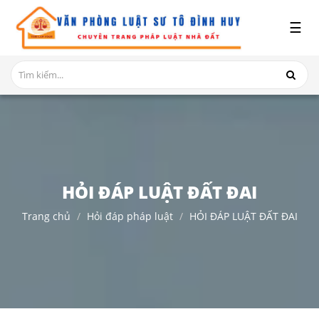
x
☰
GIỚI
THIỆU
DỊCH
VỤ
TRANH
CHẤP
NHÀ
HỎI ĐÁP LUẬT ĐẤT ĐAI
ĐẤT
Trang chủ
Hỏi đáp pháp luật
HỎI ĐÁP LUẬT ĐẤT ĐAI
HỎI
ĐÁP
THỦ
TỤC