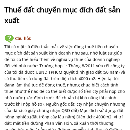
NHÀ
ĐẤT
Thuế đất chuyển mục đích đất sản
xuất
VĂN
BẢN
-
Câu hỏi:
BIỂU
Tôi có một số điều thắc mắc về việc đóng thuế tiền chuyển
MẪU
mục đích đất sản xuất kinh doanh như sau, nhờ luật sư giúp
để tôi có thể hiểu thêm về nghĩa vụ thuế của doanh nghiệp
LIÊN
đối với nhà nước: Trường hợp 1: Tháng 8/2011 vừa rồi công ty
HỆ
của tôi đã được UBND TPHCM quyết định giao đất (50 năm) và
có thu tiền sử dụng đất trên diện tích 4000 m2. Hiện tại tôi
đang làm thủ tục để đóng thuế, nhưng chưa biết cách tính
thuế như thế nào để có thể biết được số tiền cty phải nộp cho
nhà nước.( xác định trước để chuẩn bị khả năng tài chính
trước khi nộp hồ sơ). Nguồn gốc đất: cty nhận chuyển nhượng
của dân.(có giấy chứng nhận QSD đất) Mục đích sử dụng: đất
nông nghiệp.(đất trồng cây lâu năm) Diện tích: 4000m2. Vị trí
đất: mặt tiền đường Phan Văn Hớn, xã xuân thới thượng,
huyện hóc môn ( nằm giữa đường nguyễn ảnh thủ và đường