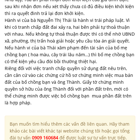
sau khi nhận đơn nếu xét thấy chưa có đủ điều kiện khởi kiện
thì ra quyết đinh trả lại đơn khởi kiện.
Hành vi của bà Nguyễn Thị Thái là hành vi trái pháp luật. Vì
khi có tranh chấp đất đai xảy ra, hai bên phải tự thoả thuận
với nhau. Nếu không tự thoả thuận được thì có thể nhờ UBND
xã, phường, thị trấn hoà giải hoặc yêu cầu tòa án giải quyết.
Nếu hành vi của bà Thái xâm phạm đến tài sản của bố mẹ
chồng bạn ( hoa màu, cây trái lâu năm…) thì bố mẹ chồng bạn
có thể kiện yêu cầu đòi bồi thường thiệt hại.
Riêng đối với việc tranh chấp quyền sử dụng đất nêu trên,
cần căn cứ vào các chứng cứ hồ sơ chứng minh việc mua bán
đất của bố chồng bạn và ông Thành. Giấy tờ chứng minh
quyền sở hữu của ông Thành đối với phần đất trên, mới có
thể chứng minh được việc bố chồng bạn mua phần đất trên
là hợp pháp.
Bạn muốn tìm hiểu thêm các vấn đề liên quan. Hãy tham
khảo các bài viết khác tại website chúng tôi hoặc gọi tổng
đài tư vấn
0909 160684
để được luật sư tư vấn trực tiếp.