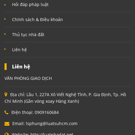
Hỏi đáp pháp luật
Chính sách & Điều khoản
Thủ tục nhà đất
Liên hệ
Liên hệ
VĂN PHÒNG GIAO DỊCH
Địa chỉ:
Lầu 1, 227A Xô Viết Nghệ Tĩnh, P. Gia Định, Tp. Hồ
Chí Minh (Gần vòng xoay Hàng Xanh)
Điện thoại:
0909160684
Email:
lsphung@luatsuhcm.com
Website:
http://luatnhadat.net