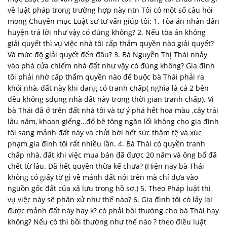
về luật pháp trong trường hợp này ntn Tôi có một số câu hỏi
mong Chuyên mục Luật sư tư vấn giúp tôi: 1. Tòa án nhân dân
huyện trả lời như vậy có đúng không? 2. Nếu tòa án không
giải quyết thì vụ việc nhà tôi cấp thẩm quyền nào giải quyết?
Và mức độ giải quyết đến đâu? 3. Bà Nguyễn Thị Thái nhảy
vào phá cửa chiếm nhà đất như vậy có đúng không? Gia đình
tôi phải nhờ cấp thẩm quyền nào để buộc bà Thái phải ra
khỏi nhà, đất này khi đang có tranh chấp( nghìa là cả 2 bên
đều không sdụng nhà đất này trong thời gian tranh chấp). Vì
bà Thái đã ở trên đất nhà tôi và tự ý phá hết hoa màu ,cây trái
lâu năm, khoan giếng…đổ bê tông ngăn lối không cho gia đình
tôi sang mảnh đất này và chửi bới hết sức thậm tệ và xúc
phạm gia đình tôi rất nhiều lần. 4. Bà Thái có quyền tranh
chấp nhà, đất khi việc mua bán đã được 20 năm và ông bố đã
chết từ lâu. Đã hết quyền thừa kế chưa? (Hiện nay bà Thái
không có giấy tờ gì về mảnh đất nói trên mà chỉ dựa vào
nguồn gốc đất của xã lưu trong hồ sơ.) 5. Theo Pháp luật thì
vụ việc này sẽ phân xử như thế nào? 6. Gia đình tôi có lấy lại
được mảnh đất này hay k? có phải bồi thường cho bà Thái hay
không? Nếu có thì bồi thường như thế nào ? theo điều luật