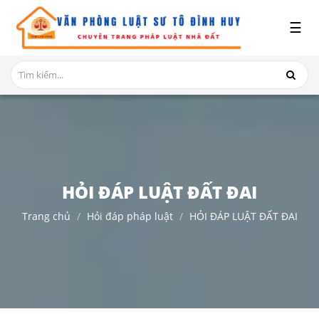
x
☰
GIỚI
THIỆU
DỊCH
VỤ
TRANH
CHẤP
NHÀ
HỎI ĐÁP LUẬT ĐẤT ĐAI
ĐẤT
Trang chủ
Hỏi đáp pháp luật
HỎI ĐÁP LUẬT ĐẤT ĐAI
HỎI
ĐÁP
THỦ
TỤC