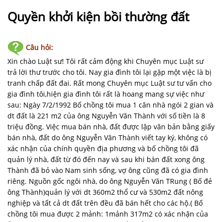
NHÀ
ĐẤT
Quyền khởi kiện bồi thường đất
VĂN
Câu hỏi:
BẢN
-
Xin chào Luật sư! Tôi rất cảm động khi Chuyên mục Luật sư
BIỂU
trả lời thư trước cho tôi. Nay gia đình tôi lại gặp một việc là bị
MẪU
tranh chấp đất đai. Rất mong Chuyên mục Luật sư tư vấn cho
gia đình tôi,hiện gia đình tôi rất là hoang mang sự việc như
sau: Ngày 7/2/1992 Bố chồng tôi mua 1 căn nhà ngói 2 gian và
LIÊN
dt đất là 221 m2 của ông Nguyễn Văn Thành với số tiền là 8
HỆ
triệu đồng. Việc mua bán nhà, đất được lập văn bản bằng giấy
bán nhà, đất do ông Nguyễn Văn Thành viết tay ký, không có
xác nhận của chính quyền địa phương và bố chồng tôi đã
quản lý nhà, đất từ đó đến nay và sau khi bán đất xong ông
Thành đã bỏ vào Nam sinh sống, vợ ông cũng đã có gia đình
riêng. Nguồn gốc ngôi nhà, do ông Nguyễn Văn TRung ( Bố đẻ
ông Thành)quản lý với dt 360m2 thổ cư và 530m2 đất nông
nghiệp và tất cả dt đất trên đều đã bán hết cho các hộ.( Bố
chồng tôi mua được 2 mảnh: 1mảnh 317m2 có xác nhận của