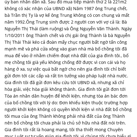
ủy ban nhân dân xã. Sau đó mua tiếp mảnh thứ 2 là 221m2
không có xác nhận của UBND xã) Năm 1987 ông Trung chết,
bà Trần thị Ty là vợ kế ông Trung không có con chung và mất
năm 1992.Ông Trung sinh được 2 người con với vợ cả là: Bà
Nguyễn Thị Thái (làm ruộng) và Ông Nguyễn Văn Thành. Ngày
1/10/2011 ông Thành chết và chị gái ông Thành là bà Nguyễn
Thị Thái Thái kéo cả đoàn mấy chục người bất ngờ tấn công
mạnh mẽ và phá cửa xông vào gian nhà mà bố chồng tôi đã
mua để vào ở nhằm chiếm đoạt nhà đất của gia đình tôi., bố
mẹ chồng tôi già yếu không chống đỡ được vì con cái và họ
hàng ở xa, sự việc quá bất ngờ cho nên gia đình tôi chỉ biết
gửi đơn tới các cấp và rất tin tưởng vào pháp luật nhà nước.
Gia đình tôi đã gửi đơn kêu cứu tới UBND xã, nhưng xã chỉ
hòa giải, việc hòa giải không thành. Gia đình tôi gửi đơn tới
Tòa án nhân dân huyện để khởi kiện, nhưng tòa án bác đơn
của bố chồng tôi với lý do: Đơn khiếu kiện thuộc trường hợp
người khởi kiện không có quyền khởi kiện vì nhà đất bố chồng
tôi mua của ông Thành không phải nhà đất của ông Thành
nên bố chồng tôi chưa phải là chủ sở hữu nhà đất nói trên.
Gia đình tôi rất là hoang mang, tôi tha thiết mong Chuyên
mục Luật sư tư vấn giúp gia đình tôi, vì chúng tôi chưa hiểu gì