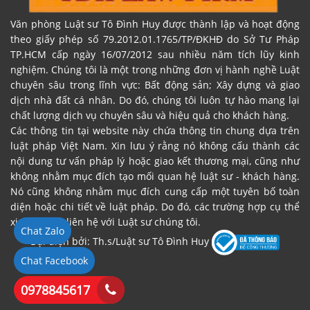
Văn phòng Luật sư Tô Đình Huy được thành lập và hoạt động
theo giấy phép số 79.2012.01.1765/TP/ĐKHĐ do Sở Tư Pháp
TP.HCM cấp ngày 16/07/2012 sau nhiều năm tích lũy kinh
nghiệm. Chúng tôi là một trong những đơn vị hành nghề Luật
chuyên sâu trong lĩnh vực: Bất động sản; Xây dựng và giao
dịch nhà đất cá nhân. Do đó, chúng tôi luôn tự hào mang lại
chất lượng dịch vụ chuyên sâu và hiệu quả cho khách hàng.
Các thông tin tại website này chứa thông tin chung dựa trên
luật pháp Việt Nam. Xin lưu ý rằng nó không cấu thành các
nội dung tư vấn pháp lý hoặc giao kết thương mại, cũng như
không nhằm mục đích tạo mối quan hệ luật sư - khách hàng.
Nó cũng không nhằm mục đích cung cấp một tuyên bố toàn
diện hoặc chi tiết về luật pháp. Do đó, các trường hợp cụ thể
xin vui lòng liên hệ với Luật sư chúng tôi.
Chat Zalo
Đại diện bởi: Th.s/Luật sư Tô Đình Huy
Chat Facebook
0978845617