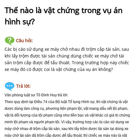
NHÀ
ĐẤT
Thế nào là vật chứng trong vụ án
hình sự?
VĂN
BẢN
-
Câu hỏi:
BIỂU
Các bị cáo sử dụng xe máy chở nhau đi trộm cắp tài sản, sau
MẪU
khi lấy trộm được tài sản chúng dùng chiếc xe máy chở tài
sản trộm cắp được để tẩu thoát. Trong trường hợp này chiếc
LIÊN
xe máy đó có được coi là vật chứng của vụ án không?
HỆ
Trả lời:
Văn phòng luật sư Tô Đình Huy
trả lời:
Theo quy định tại Điều 74 của Bộ luật Tố tụng Hình sự, thì vật chứng là vật
được dùng làm công cụ, phương tiện phạm tội; vật mang dấu vết tội phạm,
vật là đối tượng của tội phạm cũng như tiền bạc và vật khác có giá trị chứng
minh tội phạm và người phạm tội. Vì vậy, trường hợp các bị cáo sử dụng xe
máy chở nhau đi trộm cắp tài sản, sau khi lấy trộm được tài sản lại dùng xe
máy chở tài sản đã trộm cắp được để tẩu thoát, thì chiếc xe máy này là vật