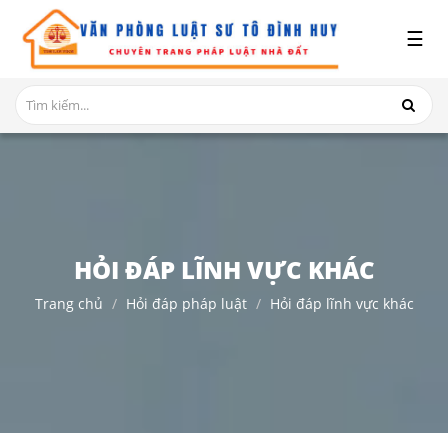
x
☰
GIỚI
THIỆU
DỊCH
VỤ
TRANH
CHẤP
NHÀ
HỎI ĐÁP LĨNH VỰC KHÁC
ĐẤT
Trang chủ
Hỏi đáp pháp luật
Hỏi đáp lĩnh vực khác
HỎI
ĐÁP
THỦ
TỤC