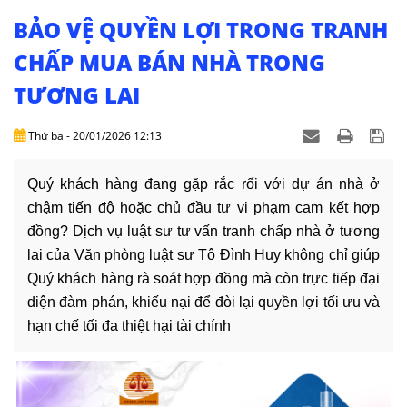
NHÀ
ĐẤT
BẢO VỆ QUYỀN LỢI TRONG TRANH
CHẤP MUA BÁN NHÀ TRONG
VĂN
TƯƠNG LAI
BẢN
-
BIỂU
Thứ ba - 20/01/2026 12:13
MẪU
Quý khách hàng đang gặp rắc rối với dự án nhà ở
LIÊN
chậm tiến độ hoặc chủ đầu tư vi phạm cam kết hợp
HỆ
đồng? Dịch vụ luật sư tư vấn tranh chấp nhà ở tương
lai của Văn phòng luật sư Tô Đình Huy không chỉ giúp
Quý khách hàng rà soát hợp đồng mà còn trực tiếp đại
diện đàm phán, khiếu nại để đòi lại quyền lợi tối ưu và
hạn chế tối đa thiệt hại tài chính