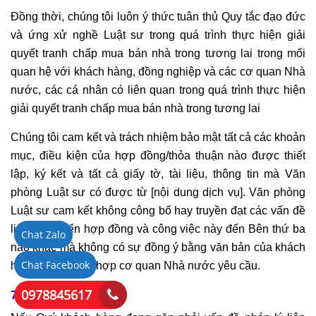
Đồng thời, chúng tôi luôn ý thức tuân thủ Quy tắc đạo đức
và ứng xử nghề Luật sư trong quá trình thực hiện giải
quyết tranh chấp mua bán nhà trong tương lai trong mối
quan hệ với khách hàng, đồng nghiệp và các cơ quan Nhà
nước, các cá nhân có liên quan trong quá trình thực hiện
giải quyết tranh chấp mua bán nhà trong tương lai
Chúng tôi cam kết và trách nhiệm bảo mật tất cả các khoản
mục, điều kiện của hợp đồng/thỏa thuận nào được thiết
lập, ký kết và tất cả giấy tờ, tài liệu, thông tin mà Văn
phòng Luật sư có được từ [nội dung dịch vụ]. Văn phòng
Luật sư cam kết không công bố hay truyền đạt các vấn đề
liên quan đến hợp đồng và công việc này đến Bên thứ ba
Chat Zalo
nào khác mà không có sự đồng ý bằng văn bản của khách
Chat Facebook
hàng, trừ trường hợp cơ quan Nhà nước yêu cầu.
0978845617
7. Thông tin liên hệ