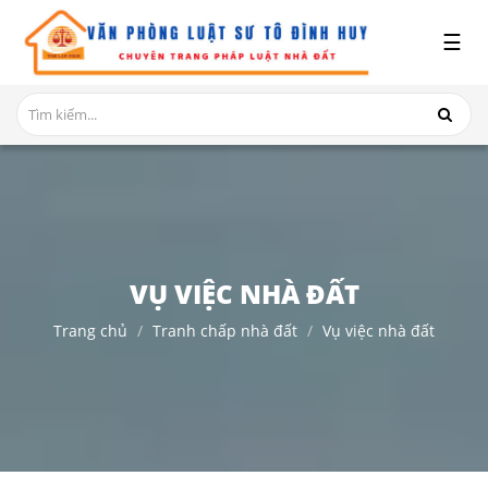
x
☰
GIỚI
THIỆU
DỊCH
VỤ
TRANH
CHẤP
NHÀ
VỤ VIỆC NHÀ ĐẤT
ĐẤT
Trang chủ
Tranh chấp nhà đất
Vụ việc nhà đất
HỎI
ĐÁP
THỦ
TỤC