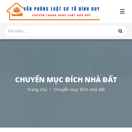
x
☰
GIỚI
THIỆU
DỊCH
VỤ
TRANH
CHẤP
NHÀ
CHUYỂN MỤC ĐÍCH NHÀ ĐẤT
ĐẤT
Trang chủ
Chuyển mục đích nhà đất
HỎI
ĐÁP
THỦ
TỤC