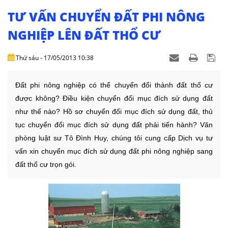
NHÀ
ĐẤT
TƯ VẤN CHUYỂN ĐẤT PHI NÔNG
NGHIỆP LÊN ĐẤT THỔ CƯ
VĂN
BẢN
Thứ sáu - 17/05/2013 10:38
-
BIỂU
MẪU
Đất phi nông nghiệp có thể chuyển đổi thành đất thổ cư
được không? Điều kiện chuyển đổi mục đích sử dụng đất
LIÊN
như thế nào? Hồ sơ chuyển đổi mục đích sử dụng đất, thủ
HỆ
tục chuyển đổi mục đích sử dụng đất phải tiến hành? Văn
phòng luật sư Tô Đình Huy, chúng tôi cung cấp Dịch vụ tư
vấn xin chuyển mục đích sử dụng đất phi nông nghiệp sang
đất thổ cư trọn gói.