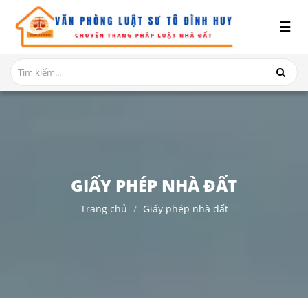
x
☰
GIỚI
THIỆU
DỊCH
VỤ
TRANH
CHẤP
NHÀ
GIẤY PHÉP NHÀ ĐẤT
ĐẤT
Trang chủ
Giấy phép nhà đất
HỎI
ĐÁP
THỦ
TỤC