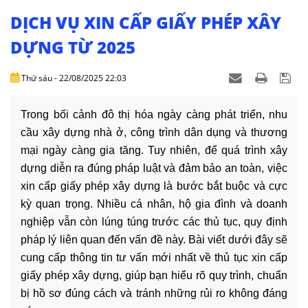
NHÀ
ĐẤT
DỊCH VỤ XIN CẤP GIẤY PHÉP XÂY
DỰNG TỪ 2025
VĂN
BẢN
Thứ sáu - 22/08/2025 22:03
-
BIỂU
MẪU
Trong bối cảnh đô thị hóa ngày càng phát triển, nhu
cầu xây dựng nhà ở, công trình dân dụng và thương
LIÊN
mại ngày càng gia tăng. Tuy nhiên, để quá trình xây
HỆ
dựng diễn ra đúng pháp luật và đảm bảo an toàn, việc
xin cấp giấy phép xây dựng là bước bắt buộc và cực
kỳ quan trọng. Nhiều cá nhân, hộ gia đình và doanh
nghiệp vẫn còn lúng túng trước các thủ tục, quy định
pháp lý liên quan đến vấn đề này. Bài viết dưới đây sẽ
cung cấp thông tin tư vấn mới nhất về thủ tục xin cấp
giấy phép xây dựng, giúp bạn hiểu rõ quy trình, chuẩn
bị hồ sơ đúng cách và tránh những rủi ro không đáng