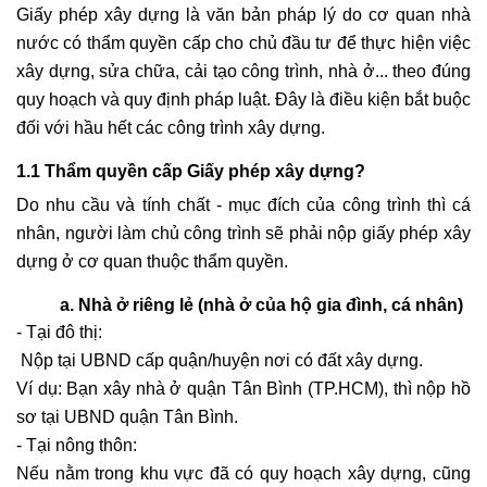
Giấy phép xây dựng là văn bản pháp lý do cơ quan nhà
d. Một số lưu ý quan trọng
nước có thẩm quyền cấp cho chủ đầu tư để thực hiện việc
2. Phạm vi dịch vụ tư vấn và xin giấy phép xây dựng
xây dựng, sửa chữa, cải tạo công trình, nhà ở... theo đúng
3. Vì sao khách hàng chọn Văn phòng Luật sư Tô Đình
quy hoạch và quy định pháp luật. Đây là điều kiện bắt buộc
Huy
đối với hầu hết các công trình xây dựng.
4. Thông tin liên lạc
1.1 Thẩm quyền cấp Giấy phép xây dựng?
Do nhu cầu và tính chất - mục đích của công trình thì cá
nhân, người làm chủ công trình sẽ phải nộp giấy phép xây
dựng ở cơ quan thuộc thẩm quyền.
a. Nhà ở riêng lẻ (nhà ở của hộ gia đình, cá nhân)
- Tại đô thị:
Nộp tại UBND cấp quận/huyện nơi có đất xây dựng.
Ví dụ: Bạn xây nhà ở quận Tân Bình (TP.HCM), thì nộp hồ
sơ tại UBND quận Tân Bình.
- Tại nông thôn:
Nếu nằm trong khu vực đã có quy hoạch xây dựng, cũng