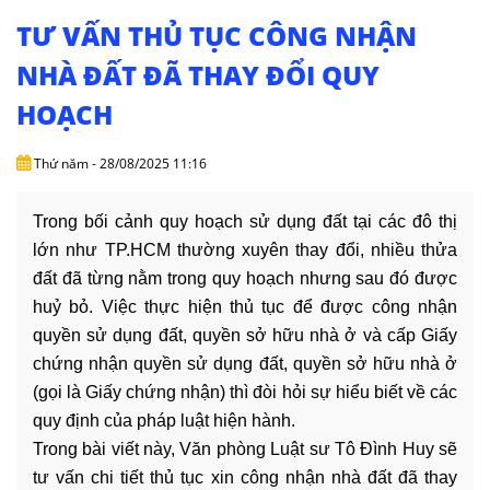
NHÀ
ĐẤT
TƯ VẤN THỦ TỤC CÔNG NHẬN
NHÀ ĐẤT ĐÃ THAY ĐỔI QUY
VĂN
HOẠCH
BẢN
-
BIỂU
Thứ năm - 28/08/2025 11:16
MẪU
Trong bối cảnh quy hoạch sử dụng đất tại các đô thị
LIÊN
lớn như TP.HCM thường xuyên thay đổi, nhiều thửa
HỆ
đất đã từng nằm trong quy hoạch nhưng sau đó được
huỷ bỏ. Việc thực hiện thủ tục để được công nhận
quyền sử dụng đất, quyền sở hữu nhà ở và cấp Giấy
chứng nhận quyền sử dụng đất, quyền sở hữu nhà ở
(gọi là Giấy chứng nhận) thì đòi hỏi sự hiểu biết về các
quy định của pháp luật hiện hành.
Trong bài viết này, Văn phòng Luật sư Tô Đình Huy sẽ
tư vấn chi tiết thủ tục xin công nhận nhà đất đã thay