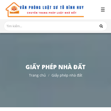
x
☰
GIỚI
THIỆU
DỊCH
VỤ
TRANH
CHẤP
NHÀ
GIẤY PHÉP NHÀ ĐẤT
ĐẤT
Trang chủ
Giấy phép nhà đất
HỎI
ĐÁP
THỦ
TỤC