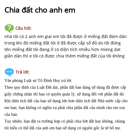
NHÀ
ĐẤT
Chia đất cho anh em
VĂN
Câu hỏi:
BẢN
-
nhà tôi có 2 anh em giai em tôi đã được ở miếng đất đám dân
BIỂU
trong khi đó miếng đất tôi ở đã được cấp sổ đỏ do tôi đứng
MẪU
tên miếng đất tôi đang ở có diện tích nhiều hơn mieng dat
giãn dân thì e tôi có được chia thêm miếng đất của tôi không
LIÊN
HỆ
Trả lời:
Văn phòng Luật sư Tô Đình Huy trả lời:
Theo quy định của Luật Đất đai, phần đất bạn đang sử dụng đã được cấp
giấy chứng nhận thì bạn có quyền quản lý, sử dụng đối với phần đất đó.
Khi diện tích đất của bạn sử dụng lớn hơn diện tích đất Nhà nước cấp cho
em bạn, bạn không có nghĩa vụ phải chia phần đất của mình cho em trai
của bạn.
Tuy nhiên, bạn đặt ra trường hợp có phải chia bớt đất hay không, chúng
tôi hiểu có thể đất của anh em bạn sử dụng có nguồn gốc là từ bố mẹ.