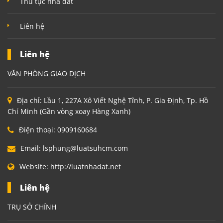
Thủ tục nhà đất
Liên hệ
Liên hệ
VĂN PHÒNG GIAO DỊCH
Địa chỉ:
Lầu 1, 227A Xô Viết Nghệ Tĩnh, P. Gia Định, Tp. Hồ
Chí Minh (Gần vòng xoay Hàng Xanh)
Điện thoại:
0909160684
Email:
lsphung@luatsuhcm.com
Website:
http://luatnhadat.net
Liên hệ
TRỤ SỞ CHÍNH