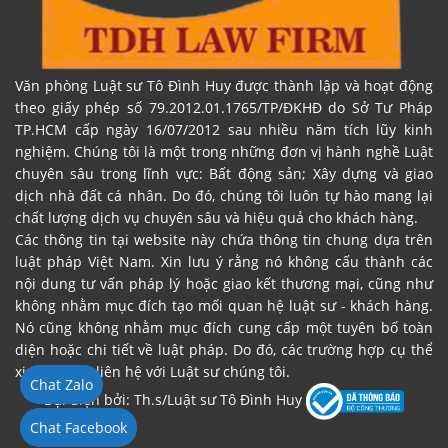
Văn phòng Luật sư Tô Đình Huy được thành lập và hoạt động
theo giấy phép số 79.2012.01.1765/TP/ĐKHĐ do Sở Tư Pháp
TP.HCM cấp ngày 16/07/2012 sau nhiều năm tích lũy kinh
nghiệm. Chúng tôi là một trong những đơn vị hành nghề Luật
chuyên sâu trong lĩnh vực: Bất động sản; Xây dựng và giao
dịch nhà đất cá nhân. Do đó, chúng tôi luôn tự hào mang lại
chất lượng dịch vụ chuyên sâu và hiệu quả cho khách hàng.
Các thông tin tại website này chứa thông tin chung dựa trên
luật pháp Việt Nam. Xin lưu ý rằng nó không cấu thành các
nội dung tư vấn pháp lý hoặc giao kết thương mại, cũng như
không nhằm mục đích tạo mối quan hệ luật sư - khách hàng.
Nó cũng không nhằm mục đích cung cấp một tuyên bố toàn
diện hoặc chi tiết về luật pháp. Do đó, các trường hợp cụ thể
xin vui lòng liên hệ với Luật sư chúng tôi.
Chat Zalo
Đại diện bởi: Th.s/Luật sư Tô Đình Huy
Chat Facebook