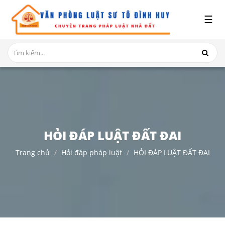
x
☰
GIỚI
THIỆU
DỊCH
VỤ
TRANH
CHẤP
NHÀ
HỎI ĐÁP LUẬT ĐẤT ĐAI
ĐẤT
Trang chủ
Hỏi đáp pháp luật
HỎI ĐÁP LUẬT ĐẤT ĐAI
HỎI
ĐÁP
THỦ
TỤC