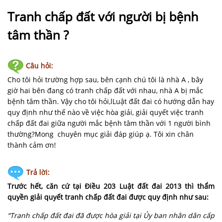
NHÀ
ĐẤT
Tranh chấp đất với người bị bệnh
tâm thần ?
VĂN
BẢN
-
Câu hỏi:
BIỂU
Cho tôi hỏi trường hợp sau, bên cạnh chú tôi là nhà A , bây
MẪU
giờ hai bên đang có tranh chấp đất với nhau, nhà A bị mắc
bệnh tâm thần. Vậy cho tôi hỏi,lLuật đất đai có hướng dẫn hay
LIÊN
quy định như thế nào về việc hòa giải, giải quyết việc tranh
HỆ
chấp đất đai giữa người mắc bệnh tâm thần với 1 người bình
thường?Mong chuyên mục giải đáp giúp ạ. Tôi xin chân
thành cảm ơn!
Trả lời:
Trước hết, căn cứ tại Điều 203
Luật đất đai
2013 thì thẩm
quyền giải quyết tranh chấp đất đai được quy định như sau:
“Tranh chấp đất đai đã được hòa giải tại Ủy ban nhân dân cấp