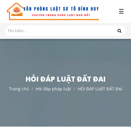
x
☰
GIỚI
THIỆU
DỊCH
VỤ
TRANH
CHẤP
NHÀ
HỎI ĐÁP LUẬT ĐẤT ĐAI
ĐẤT
Trang chủ
Hỏi đáp pháp luật
HỎI ĐÁP LUẬT ĐẤT ĐAI
HỎI
ĐÁP
THỦ
TỤC