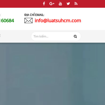
:
ĐỊA CHỈ EMAIL:
160684
info@luatsuhcm.com
Ệ