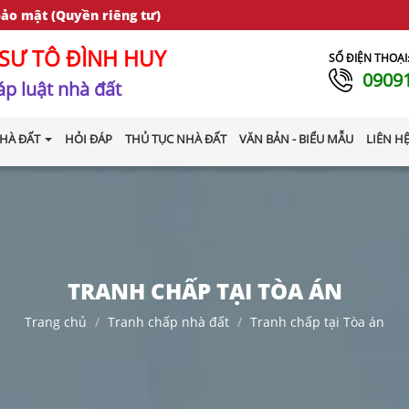
bảo mật (Quyền riêng tư)
SƯ TÔ ĐÌNH HUY
SỐ ĐIỆN THOẠI
0909
p luật nhà đất
HÀ ĐẤT
HỎI ĐÁP
THỦ TỤC NHÀ ĐẤT
VĂN BẢN - BIỂU MẪU
LIÊN H
TRANH CHẤP TẠI TÒA ÁN
Trang chủ
Tranh chấp nhà đất
Tranh chấp tại Tòa án