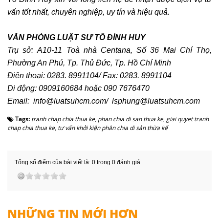
vấn tốt nhất, chuyên nghiệp, uy tín và hiệu quả.
VĂN PHÒNG LUẬT SƯ TÔ ĐÌNH HUY
Trụ sở: A10-11 Toà nhà Centana, Số 36 Mai Chí Thọ,
Phường An Phú, Tp. Thủ Đức, Tp. Hồ Chí Minh
Điện thoại: 0283. 8991104/ Fax: 0283. 8991104
Di động: 0909160684 hoặc 090 7676470
Email:
info@luatsuhcm.com
/
lsphung@luatsuhcm.com
Tags:
tranh chap chia thua ke
,
phan chia di san thua ke
,
giai quyet tranh
chap chia thua ke
,
tư vấn khởi kiện phân chia di sản thừa kế
Tổng số điểm của bài viết là: 0 trong 0 đánh giá
NHỮNG TIN MỚI HƠN