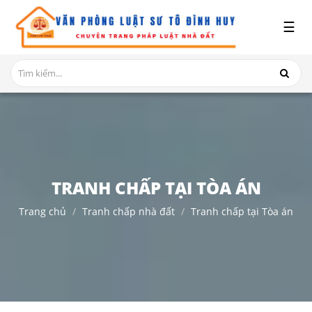
x
☰
GIỚI
THIỆU
DỊCH
VỤ
TRANH
CHẤP
NHÀ
TRANH CHẤP TẠI TÒA ÁN
ĐẤT
Trang chủ
Tranh chấp nhà đất
Tranh chấp tại Tòa án
HỎI
ĐÁP
THỦ
TỤC