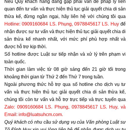
Nếu Quý khách hàng đang gặp phải vấn đề pháp lý liên
quan đến tư vấn và thực hiện thủ tục giải quyết chia di sản
thừa kế, đừng ngần ngại, hãy liên hệ với chúng tôi qua
Hotline: 0909160684 LS. Phụng, 0978845617 LS. Huy
để
nhận được sự tư vấn và thực hiện thủ tục giải quyết chia di
sản thừa kế nhanh nhất, với mức phí phù hợp nhất và
được hỗ trợ kịp thời.
Số hotline được Luật sư tiếp nhận và xử lý trên phạm vi
toàn quốc.
Thời gian làm việc từ 08 giờ sáng đến 21 giờ tối trong
khoảng thời gian từ Thứ 2 đến Thứ 7 trong tuần.
Ngoài phương thức hỗ trợ qua số hotline cho dịch vụ tư
vấn và thực hiện thủ tục giải quyết chia di sản thừa kế,
chúng tôi còn tư vấn và hỗ trợ trực tiếp và trực tuyến qua
Zalo: 0909160684 LS. Phụng, 0978845617 LS. Huy, và
Email: info@luatsuhcm.com.
Quý khách có nhu cầu sử dụng vụ của Văn phòng Luật sư
Tô Đình Huy xin vui lòng liên hệ để nhận được dịch vụ tư