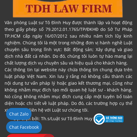
Văn phòng Luật sư Tô Đình Huy được thành lập và hoạt động
theo giấy phép số 79.2012.01.1765/TP/ĐKHĐ do Sở Tư Pháp
TP.HCM cấp ngày 16/07/2012 sau nhiều năm tích lũy kinh
nghiệm. Chúng tôi là một trong những đơn vị hành nghề Luật
chuyên sâu trong lĩnh vực: Bất động sản; Xây dựng và giao
dịch nhà đất cá nhân. Do đó, chúng tôi luôn tự hào mang lại
chất lượng dịch vụ chuyên sâu và hiệu quả cho khách hàng.
Các thông tin tại website này chứa thông tin chung dựa trên
luật pháp Việt Nam. Xin lưu ý rằng nó không cấu thành các
nội dung tư vấn pháp lý hoặc giao kết thương mại, cũng như
không nhằm mục đích tạo mối quan hệ luật sư - khách hàng.
Nó cũng không nhằm mục đích cung cấp một tuyên bố toàn
diện hoặc chi tiết về luật pháp. Do đó, các trường hợp cụ thể
xin vui lòng liên hệ với Luật sư chúng tôi.
Chat Zalo
Đại diện bởi: Th.s/Luật sư Tô Đình Huy
Chat Facebook