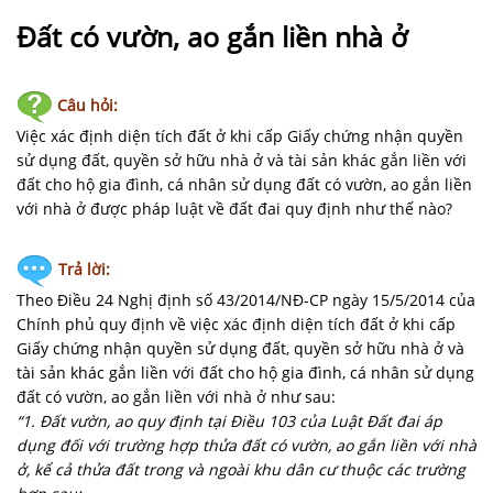
NHÀ
ĐẤT
Đất có vườn, ao gắn liền nhà ở
VĂN
Câu hỏi:
BẢN
-
Việc xác định diện tích đất ở khi cấp Giấy chứng nhận quyền
BIỂU
sử dụng đất, quyền sở hữu nhà ở và tài sản khác gắn liền với
MẪU
đất cho hộ gia đình, cá nhân sử dụng đất có vườn, ao gắn liền
với nhà ở được pháp luật về đất đai quy định như thế nào?
LIÊN
HỆ
Trả lời:
Theo Điều 24 Nghị định số 43/2014/NĐ-CP ngày 15/5/2014 của
Chính phủ quy định về việc xác định diện tích đất ở khi cấp
Giấy chứng nhận quyền sử dụng đất, quyền sở hữu nhà ở và
tài sản khác gắn liền với đất cho hộ gia đình, cá nhân sử dụng
đất có vườn, ao gắn liền với nhà ở như sau:
“1. Đất vườn, ao quy định tại Điều 103 của Luật Đất đai áp
dụng đối với trường hợp thửa đất có vườn, ao gắn liền với nhà
ở, kể cả thửa đất trong và ngoài khu dân cư thuộc các trường