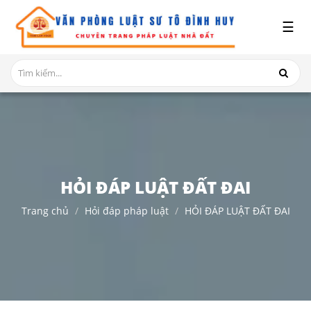
x
☰
GIỚI
THIỆU
DỊCH
VỤ
TRANH
CHẤP
NHÀ
HỎI ĐÁP LUẬT ĐẤT ĐAI
ĐẤT
Trang chủ
Hỏi đáp pháp luật
HỎI ĐÁP LUẬT ĐẤT ĐAI
HỎI
ĐÁP
THỦ
TỤC