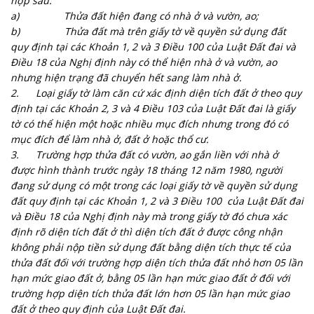
hợp sau:
a)
Thửa đất hiện đang có nhà ở và vườn, ao;
b)
Thửa đất mà trên giấy tờ về quyền sử dụng đất
quy định tại các Khoản 1, 2 và 3 Điều 100 của Luật Đất đai và
Điều 18 của Nghị định này có thể hiện nhà ở và vườn, ao
nhưng hiện trạng đã chuyển hết sang làm nhà ở.
2.
Loại giấy tờ làm căn cứ xác định diện tích đất ở theo quy
định tại các Khoản 2, 3 và 4 Điều 103 của Luật Đất đai là giấy
tờ có thể hiện một hoặc nhiều mục đích nhưng trong đó có
mục đích để làm nhà ở, đất ở hoặc thổ cư.
3.
Trường hợp thửa đất có vườn, ao gắn liền với nhà ở
được hình thành trước ngày 18 tháng 12 năm 1980, người
đang sử dụng có một trong các loại giấy tờ về quyền sử dụng
đất quy định tại các Khoản 1, 2 và 3 Điều 100 của Luật Đất đai
và Điều 18 của Nghị định này mà trong giấy tờ đó chưa xác
định rõ diện tích đất ở thì diện tích đất ở được công nhận
không phải nộp tiền sử dụng đất bằng diện tích thực tế của
thửa đất đối với trường hợp diện tích thửa đất nhỏ hơn 05 lần
hạn mức giao đất ở, bằng 05 lần hạn mức giao đất ở đối với
trường hợp diện tích thửa đất lớn hơn 05 lần hạn mức giao
đất ở theo quy định của Luật Đất đai.