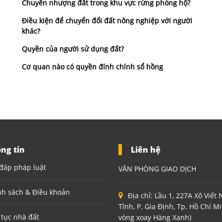
Chuyển nhượng đất trong khu vực rừng phòng hộ?
Điều kiện để chuyển đổi đất nông nghiệp với người
khác?
Quyền của người sử dụng đất?
Cơ quan nào có quyền đính chính sổ hồng
ng tin
Liên hệ
đáp pháp luật
VĂN PHÒNG GIAO DỊCH
nh sách & Điều khoản
Địa chỉ:
Lầu 1, 227A Xô Viết
Tĩnh, P. Gia Định, Tp. Hồ Chí M
 tục nhà đất
vòng xoay Hàng Xanh)