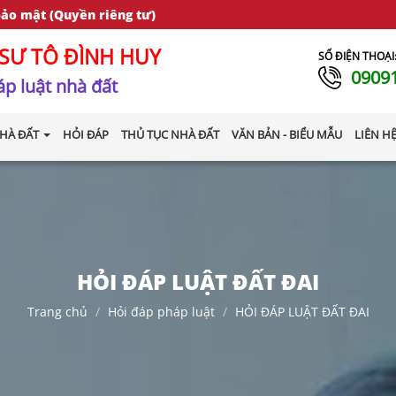
bảo mật (Quyền riêng tư)
SƯ TÔ ĐÌNH HUY
SỐ ĐIỆN THOẠI
0909
p luật nhà đất
HÀ ĐẤT
HỎI ĐÁP
THỦ TỤC NHÀ ĐẤT
VĂN BẢN - BIỂU MẪU
LIÊN H
HỎI ĐÁP LUẬT ĐẤT ĐAI
Trang chủ
Hỏi đáp pháp luật
HỎI ĐÁP LUẬT ĐẤT ĐAI