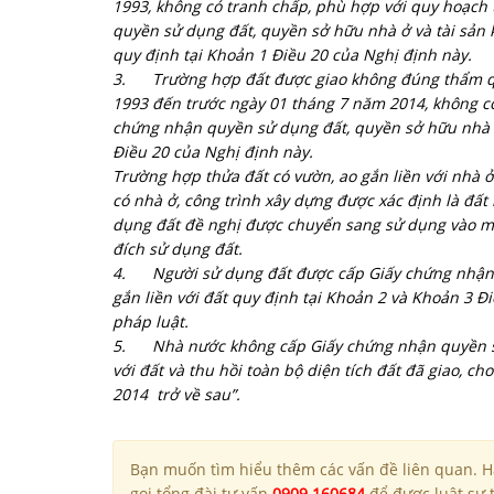
1993, không có tranh chấp, phù hợp với quy hoạch
quyền sử dụng đất, quyền sở hữu nhà ở và tài sản kh
quy định tại Khoản 1 Điều 20 của Nghị định này.
3.
Trường hợp đất được giao không đúng thẩm q
1993 đến trước ngày 01 tháng 7 năm 2014, không có
chứng nhận quyền sử dụng đất, quyền sở hữu nhà ở 
Điều 20 của Nghị định này.
Trường hợp thửa đất có vườn, ao gắn liền với nhà ở
có nhà ở, công trình xây dựng được xác định là đấ
dụng đất đề nghị được chuyển sang sử dụng vào mụ
đích sử dụng đất.
4.
Người sử dụng đất được cấp Giấy chứng nhận 
gắn liền với đất quy định tại Khoản 2 và Khoản 3 Đ
pháp luật.
5.
Nhà nước không cấp Giấy chứng nhận quyền sử
với đất và thu hồi toàn bộ diện tích đất đã giao, 
2014 trở về sau”.
Bạn muốn tìm hiểu thêm các vấn đề liên quan. Hã
gọi tổng đài tư vấn
0909 160684
để được luật sư t