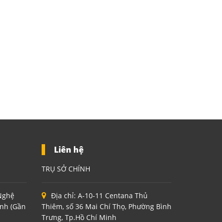
Liên hệ
TRỤ SỞ CHÍNH
 Nghệ
Địa chỉ:
A-10-11 Centana Thủ
inh (Gần
Thiêm, số 36 Mai Chí Thọ, Phường Bình
Trưng, Tp.Hồ Chí Minh