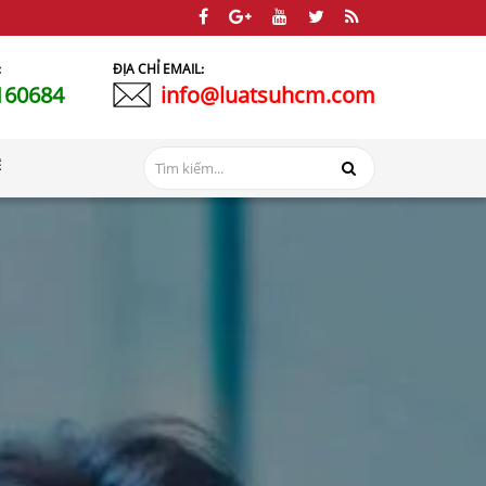
:
ĐỊA CHỈ EMAIL:
160684
info@luatsuhcm.com
Ệ