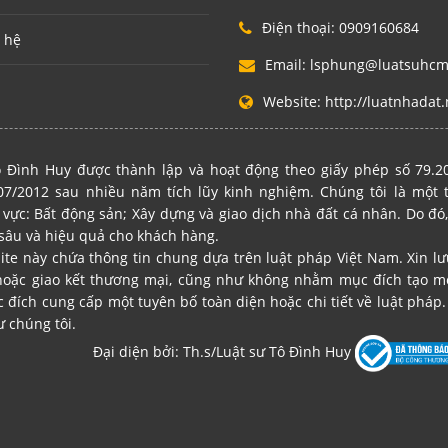
Điện thoại:
0909160684
 hệ
Email:
lsphung@luatsuhc
Website:
http://luatnhadat.
 Đình Huy được thành lập và hoạt động theo giấy phép số 79.
7/2012 sau nhiều năm tích lũy kinh nghiệm. Chúng tôi là một
 vực: Bất động sản; Xây dựng và giao dịch nhà đất cá nhân. Do đó,
sâu và hiệu quả cho khách hàng.
site này chứa thông tin chung dựa trên luật pháp Việt Nam. Xin l
hoặc giao kết thương mại, cũng như không nhằm mục đích tạo mố
ích cung cấp một tuyên bố toàn diện hoặc chi tiết về luật pháp. 
ư chúng tôi.
Đại diện bởi: Th.s/Luật sư Tô Đình Huy