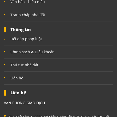
Văn bản - biểu mẫu
Tranh chấp nhà đất
Thông tin
Hỏi đáp pháp luật
Chính sách & Điều khoản
Thủ tục nhà đất
Liên hệ
Liên hệ
VĂN PHÒNG GIAO DỊCH
Địa chỉ:
Lầu 1, 227A Xô Viết Nghệ Tĩnh, P. Gia Định, Tp. Hồ