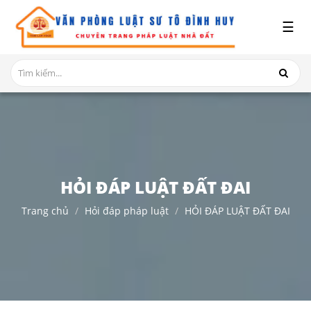
x
☰
GIỚI
THIỆU
DỊCH
VỤ
TRANH
CHẤP
NHÀ
HỎI ĐÁP LUẬT ĐẤT ĐAI
ĐẤT
Trang chủ
Hỏi đáp pháp luật
HỎI ĐÁP LUẬT ĐẤT ĐAI
HỎI
ĐÁP
THỦ
TỤC