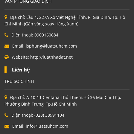
VĂN PHÒNG GIAO DỊCH
Địa chỉ:
Lầu 1, 227A Xô Viết Nghệ Tĩnh, P. Gia Định, Tp. Hồ
Chí Minh (Gần vòng xoay Hàng Xanh)
Điện thoại:
0909160684
Email:
lsphung@luatsuhcm.com
Website:
http://luatnhadat.net
Liên hệ
TRỤ SỞ CHÍNH
Địa chỉ:
A-10-11 Centana Thủ Thiêm, số 36 Mai Chí Thọ,
Phường Bình Trưng, Tp.Hồ Chí Minh
Điện thoại:
(028) 38991104
Email:
info@luatsuhcm.com