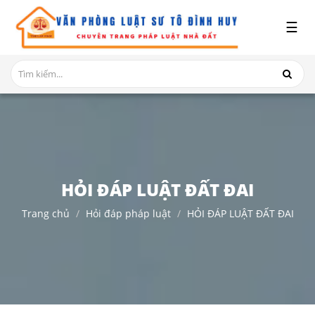
x
☰
GIỚI
THIỆU
DỊCH
VỤ
TRANH
CHẤP
NHÀ
HỎI ĐÁP LUẬT ĐẤT ĐAI
ĐẤT
Trang chủ
Hỏi đáp pháp luật
HỎI ĐÁP LUẬT ĐẤT ĐAI
HỎI
ĐÁP
THỦ
TỤC