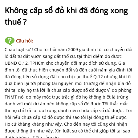
NHÀ
ĐẤT
Không cấp sổ đỏ khi đã đóng xong
thuế ?
VĂN
BẢN
-
Câu hỏi:
BIỂU
Chào luật sư ! Cho tôi hỏi năm 2009 gia đình tôi có chuyển đổi
MẪU
lô đất từ đất vườn sang đất thổ cư, tại thời điểm đó được
UBND Q.12, TPHCm cho chuyển đổi mục đích sử dụng. Gia
LIÊN
đình tôi đã thực hiện chuyển đổi và đến cuối năm gia đình tôi
HỆ
đã đóng tiền sử dụng đất cho chị cục thuế Q.12 nhưng khi tôi
đưa biên lại tới phòng tài nguyên môi trường để nhận bìa đỏ
thì tại đây họ trả lời là chưa cấp được sổ đỏ được vì do phòng
TNMT nói do máy móc trục trặc gì đó họ không biết là trùng
danh với một dự án nên không cấp sổ đỏ được.Tôi thắc mắc
thì họ chỉ trả lời do trùng danh nên chưa cấp sổ đỏ được . Tôi
hỏi nếu chưa cấp sổ đỏ được thì sao tôi lại đóng thuế được.
Họ cứ khăng khăng như vậy. Cho đến nay tôi cũng chỉ nhận
được thông tin như vậy. Xin luật sư có thể chỉ giúp tôi tại sao
được không ạ? Xin cảm ơn.