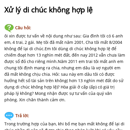
NHÀ
ĐẤT
Xử lý di chúc không hợp lệ
VĂN
Câu hỏi:
BẢN
-
ôi xin được tư vấn về nội dung như sau: Gia đình tôi có 6 anh
BIỂU
em, 4 trai, 2 gái. Mẹ tôi đã mất năm 2001, Cha tôi mất 8/2004
MẪU
không để lại di chúc.Em tôi dùng di chúc không hợp lệ để
chiếm đoạt hơn 13 nghìn mét đất, đến nay 2012 vẫn chưa làm
được sổ đỏ cho riêng mình.Năm 2011 em trai tôi mất anh em
LIÊN
chung tôi định mang ra chia, nhưng em dâu là vợ người em
HỆ
đã mất không chịu chia. Hỏi: sau này em dâu tôi có được
hưởng hết số tài sản trên không( hơn 13 nghìn mét đất do sử
dụng di chúc không hợp lệ)? Hòa giải ở cấp (ấp) có giá trị
pháp lý không? Mong nhận được sự tư vấn của quý văn
phòng. Xin chân thành cảm ơn.
Trả lời:
Trong trường hợp của bạn, khi bố mẹ bạn mất không để lại di