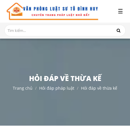
x
☰
GIỚI
THIỆU
DỊCH
VỤ
TRANH
CHẤP
NHÀ
HỎI ĐÁP VỀ THỪA KẾ
ĐẤT
Trang chủ
Hỏi đáp pháp luật
Hỏi đáp về thừa kế
HỎI
ĐÁP
THỦ
TỤC