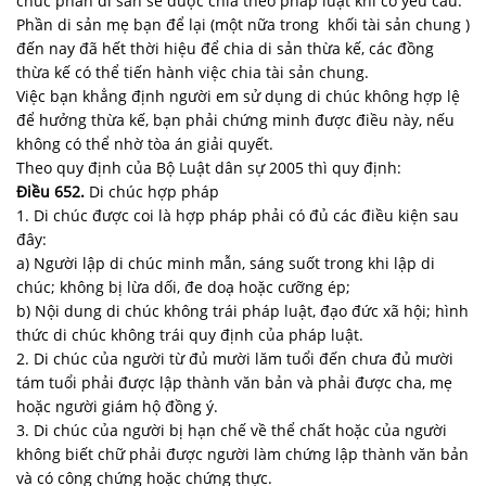
chúc phần di sản sẽ được chia theo pháp luật khi có yêu cầu.
Phần di sản mẹ bạn để lại (một nữa trong khối tài sản chung )
đến nay đã hết thời hiệu để chia di sản thừa kế, các đồng
thừa kế có thể tiến hành việc chia tài sản chung.
Việc bạn khẳng định người em sử dụng di chúc không hợp lệ
để hưởng thừa kế, bạn phải chứng minh được điều này, nếu
không có thể nhờ tòa án giải quyết.
Theo quy định của Bộ Luật dân sự 2005 thì quy định:
Điều 652.
Di chúc hợp pháp
1. Di chúc được coi là hợp pháp phải có đủ các điều kiện sau
đây:
a) Người lập di chúc minh mẫn, sáng suốt trong khi lập di
chúc; không bị lừa dối, đe doạ hoặc cưỡng ép;
b) Nội dung di chúc không trái pháp luật, đạo đức xã hội; hình
thức di chúc không trái quy định của pháp luật.
2. Di chúc của người từ đủ mười lăm tuổi đến chưa đủ mười
tám tuổi phải được lập thành văn bản và phải được cha, mẹ
hoặc người giám hộ đồng ý.
3. Di chúc của người bị hạn chế về thể chất hoặc của người
không biết chữ phải được người làm chứng lập thành văn bản
và có công chứng hoặc chứng thực.