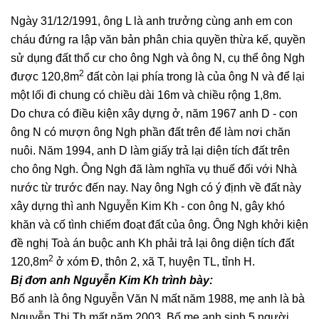
Ngày 31/12/1991, ông L là anh trưởng cùng anh em con
cháu đứng ra lập văn bản phân chia quyền thừa kế, quyền
sử dụng đất thổ cư cho ông Ngh và ông N, cụ thể ông Ngh
2
được 120,8m
đất còn lại phía trong là của ông N và để lại
một lối đi chung có chiều dài 16m và chiều rộng 1,8m.
Do chưa có điều kiện xây dựng ở, năm 1967 anh D - con
ông N có mượn ông Ngh phần đất trên để làm nơi chăn
nuôi. Năm 1994, anh D làm giấy trả lại diện tích đất trên
cho ông Ngh. Ông Ngh đã làm nghĩa vụ thuế đối với Nhà
nước từ trước đến nay. Nay ông Ngh có ý định về đất này
xây dựng thì anh Nguyễn Kim Kh - con ông N, gây khó
khăn và cố tình chiếm đoạt đất của ông. Ông Ngh khởi kiện
đề nghị Toà án buộc anh Kh phải trả lại ông diện tích đất
2
120,8m
ở xóm Đ, thôn 2, xã T, huyện TL, tỉnh H.
Bị đơn anh Nguyễn Kim Kh trình bày:
Bố anh là ông Nguyễn Văn N mất năm 1988, mẹ anh là bà
Nguyễn Thị Th mất năm 2003. Bố mẹ anh sinh 5 người