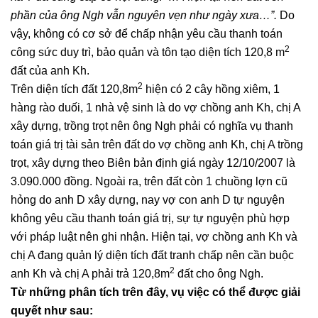
phần của ông Ngh vẫn nguyên vẹn như ngày xưa…”.
Do
vậy, không có cơ sở để chấp nhận yêu cầu thanh toán
2
công sức duy trì, bảo quản và tôn tạo diện tích 120,8 m
đất của anh Kh.
2
Trên diện tích đất 120,8m
hiện có 2 cây hồng xiêm, 1
hàng rào duối, 1 nhà vệ sinh là do vợ chồng anh Kh, chị A
xây dựng, trồng trọt nên ông Ngh phải có nghĩa vụ thanh
toán giá trị tài sản trên đất do vợ chồng anh Kh, chị A trồng
trọt, xây dựng theo Biên bản định giá ngày 12/10/2007 là
3.090.000 đồng. Ngoài ra, trên đất còn 1 chuồng lợn cũ
hỏng do anh D xây dựng, nay vợ con anh D tự nguyện
không yêu cầu thanh toán giá trị, sự tự nguyện phù hợp
với pháp luật nên ghi nhận. Hiện tại, vợ chồng anh Kh và
chị A đang quản lý diện tích đất tranh chấp nên cần buộc
2
anh Kh và chị A phải trả 120,8m
đất cho ông Ngh.
Từ những phân tích trên đây, vụ việc có thể được giải
quyết như sau: