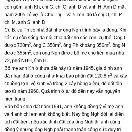
con gồm: anh Kh, chị G, chị Q, anh D và anh H. Anh D mất
năm 2005 có vợ là Chu Thị T và 5 con, đó là chị O, chị P,
chị M, anh S, anh Đ.
Cụ B, cụ Th có nhà đất như ông Ngh trình bày là đúng. Khi
các cụ còn sống đã nói chia đất cho các con, cụ thể. Ông L
2
2
2
được 720m
, ông C 350m
, ông Ph khoảng 350m
, ông N
2
được 355m
, còn ông Ngh được bố mẹ cho tiền mua nhà
72, phố NHH, tỉnh H.
Bố mẹ anh Kh ở thửa đất này từ năm 1945, gia đình anh
2
đã nhận đất ở cũng như khai báo phần đất 120,8m
và xây
chuồng lợn, vệ sinh và trồng 2 cây hồng xiêm, đổ đất tôn
tạo từ năm 1960. Quá trình ở từ đó đến nay vẫn nguyên
hiện trạng.
Văn bản chia đất năm 1991, anh không đồng ý vì mẹ anh
và 4 anh chị em anh không biết. Nay ông Ngh đòi lại diện
tích đất trên, nếu xác định đất của ông Ngh thì anh cũng
đồng ý nhưng ông Ngh phải thanh toán công sức duy trì