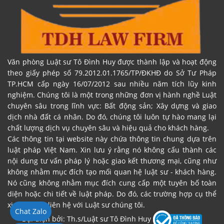
Văn phòng Luật sư Tô Đình Huy được thành lập và hoạt động
theo giấy phép số 79.2012.01.1765/TP/ĐKHĐ do Sở Tư Pháp
TP.HCM cấp ngày 16/07/2012 sau nhiều năm tích lũy kinh
nghiệm. Chúng tôi là một trong những đơn vị hành nghề Luật
chuyên sâu trong lĩnh vực: Bất động sản; Xây dựng và giao
dịch nhà đất cá nhân. Do đó, chúng tôi luôn tự hào mang lại
chất lượng dịch vụ chuyên sâu và hiệu quả cho khách hàng.
Các thông tin tại website này chứa thông tin chung dựa trên
luật pháp Việt Nam. Xin lưu ý rằng nó không cấu thành các
nội dung tư vấn pháp lý hoặc giao kết thương mại, cũng như
không nhằm mục đích tạo mối quan hệ luật sư - khách hàng.
Nó cũng không nhằm mục đích cung cấp một tuyên bố toàn
diện hoặc chi tiết về luật pháp. Do đó, các trường hợp cụ thể
xin vui lòng liên hệ với Luật sư chúng tôi.
Chat Zalo
Đại diện bởi: Th.s/Luật sư Tô Đình Huy