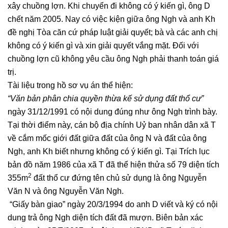
xây chuồng lợn. Khi chuyển đi không có ý kiến gì, ông D
chết năm 2005. Nay có việc kiện giữa ông Ngh và anh Kh
đề nghị Tòa căn cứ pháp luật giải quyết; bà và các anh chị
không có ý kiến gì và xin giải quyết vắng mặt. Đối với
chuồng lợn cũ không yêu cầu ông Ngh phải thanh toán giá
trị.
Tài liệu trong hồ sơ vụ án thể hiện:
“Văn bản phân chia quyền thừa kế sử dụng đất thổ cư”
ngày 31/12/1991 có nội dung đúng như ông Ngh trình bày.
Tại thời điểm này, cán bộ địa chính Uỷ ban nhân dân xã T
về cắm mốc giới đất giữa đất của ông N và đất của ông
Ngh, anh Kh biết nhưng không có ý kiến gì. Tại Trích lục
bản đồ năm 1986 của xã T đã thể hiện thửa số 79 diện tích
2
355m
đất thổ cư đứng tên chủ sử dụng là ông Nguyễn
Văn N và ông Nguyễn Văn Ngh.
“Giấy bàn giao” ngày 20/3/1994 do anh D viết và ký có nội
dung trả ông Ngh diện tích đất đã mượn. Biên bản xác