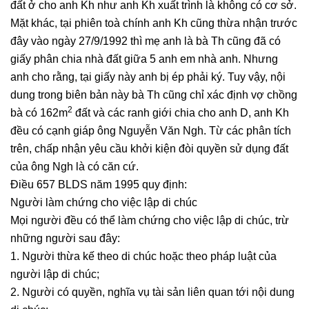
đất ở cho anh Kh như anh Kh xuất trình là không có cơ sở.
Mặt khác, tại phiên toà chính anh Kh cũng thừa nhận trước
đây vào ngày 27/9/1992 thì mẹ anh là bà Th cũng đã có
giấy phân chia nhà đất giữa 5 anh em nhà anh. Nhưng
anh cho rằng, tại giấy này anh bị ép phải ký. Tuy vậy, nội
dung trong biên bản này bà Th cũng chỉ xác định vợ chồng
2
bà có 162m
đất và các ranh giới chia cho anh D, anh Kh
đều có cạnh giáp ông Nguyễn Văn Ngh. Từ các phân tích
trên, chấp nhận yêu cầu khởi kiện đòi quyền sử dụng đất
của ông Ngh là có căn cứ.
Điều 657 BLDS năm 1995 quy định:
Người làm chứng cho việc lập di chúc
Mọi người đều có thể làm chứng cho việc lập di chúc, trừ
những người sau đây:
1. Người thừa kế theo di chúc hoặc theo pháp luật của
người lập di chúc;
2. Người có quyền, nghĩa vụ tài sản liên quan tới nội dung