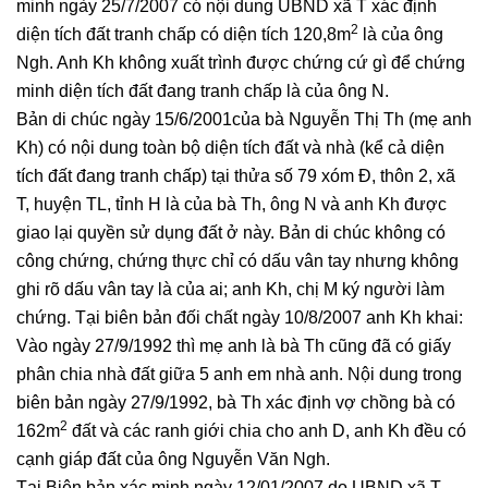
minh ngày 25/7/2007 có nội dung UBND xã T xác định
2
diện tích đất tranh chấp có diện tích 120,8m
là của ông
Ngh. Anh Kh không xuất trình được chứng cứ gì để chứng
minh diện tích đất đang tranh chấp là của ông N.
Bản di chúc ngày 15/6/2001của bà Nguyễn Thị Th (mẹ anh
Kh) có nội dung toàn bộ diện tích đất và nhà (kể cả diện
tích đất đang tranh chấp) tại thửa số 79 xóm Đ, thôn 2, xã
T, huyện TL, tỉnh H là của bà Th, ông N và anh Kh được
giao lại quyền sử dụng đất ở này. Bản di chúc không có
công chứng, chứng thực chỉ có dấu vân tay nhưng không
ghi rõ dấu vân tay là của ai; anh Kh, chị M ký người làm
chứng. Tại biên bản đối chất ngày 10/8/2007 anh Kh khai:
Vào ngày 27/9/1992 thì mẹ anh là bà Th cũng đã có giấy
phân chia nhà đất giữa 5 anh em nhà anh. Nội dung trong
biên bản ngày 27/9/1992, bà Th xác định vợ chồng bà có
2
162m
đất và các ranh giới chia cho anh D, anh Kh đều có
cạnh giáp đất của ông Nguyễn Văn Ngh.
Tại Biên bản xác minh ngày 12/01/2007 do UBND xã T