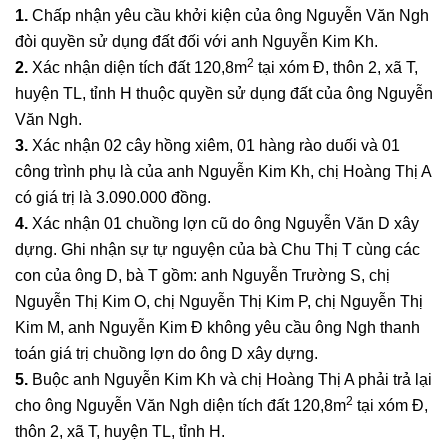
1.
Chấp nhận yêu cầu khởi kiện của ông Nguyễn Văn Ngh
đòi quyền sử dụng đất đối với anh Nguyễn Kim Kh.
2
2.
Xác nhận diện tích đất 120,8m
tại xóm Đ, thôn 2, xã T,
huyện TL, tỉnh H thuộc quyền sử dụng đất của ông Nguyễn
Văn Ngh.
3.
Xác nhận 02 cây hồng xiêm, 01 hàng rào duối và 01
công trình phụ là của anh Nguyễn Kim Kh, chị Hoàng Thị A
có giá trị là 3.090.000 đồng.
4.
Xác nhận 01 chuồng lợn cũ do ông Nguyễn Văn D xây
dựng. Ghi nhận sự tự nguyện của bà Chu Thị T cùng các
con của ông D, bà T gồm: anh Nguyễn Trường S, chị
Nguyễn Thị Kim O, chị Nguyễn Thị Kim P, chị Nguyễn Thị
Kim M, anh Nguyễn Kim Đ không yêu cầu ông Ngh thanh
toán giá trị chuồng lợn do ông D xây dựng.
5.
Buộc anh Nguyễn Kim Kh và chị Hoàng Thị A phải trả lại
2
cho ông Nguyễn Văn Ngh diện tích đất 120,8m
tại xóm Đ,
thôn 2, xã T, huyện TL, tỉnh H.