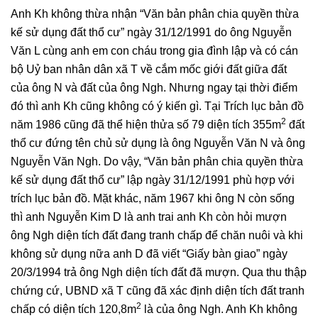
Anh Kh không thừa nhận “Văn bản phân chia quyền thừa
kế sử dụng đất thổ cư” ngày 31/12/1991 do ông Nguyễn
Văn L cùng anh em con cháu trong gia đình lập và có cán
bộ Uỷ ban nhân dân xã T về cắm mốc giới đất giữa đất
của ông N và đất của ông Ngh. Nhưng ngay tại thời điểm
đó thì anh Kh cũng không có ý kiến gì. Tại Trích lục bản đồ
2
năm 1986 cũng đã thể hiện thửa số 79 diện tích 355m
đất
thổ cư đứng tên chủ sử dụng là ông Nguyễn Văn N và ông
Nguyễn Văn Ngh. Do vậy, “Văn bản phân chia quyền thừa
kế sử dụng đất thổ cư” lập ngày 31/12/1991 phù hợp với
trích lục bản đồ. Mặt khác, năm 1967 khi ông N còn sống
thì anh Nguyễn Kim D là anh trai anh Kh còn hỏi mượn
ông Ngh diện tích đất đang tranh chấp để chăn nuôi và khi
không sử dụng nữa anh D đã viết “Giấy bàn giao” ngày
20/3/1994 trả ông Ngh diện tích đất đã mượn. Qua thu thập
chứng cứ, UBND xã T cũng đã xác định diện tích đất tranh
2
chấp có diện tích 120,8m
là của ông Ngh. Anh Kh không