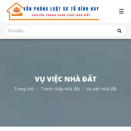
x
☰
GIỚI
THIỆU
DỊCH
VỤ
TRANH
CHẤP
NHÀ
VỤ VIỆC NHÀ ĐẤT
ĐẤT
Trang chủ
Tranh chấp nhà đất
Vụ việc nhà đất
HỎI
ĐÁP
THỦ
TỤC