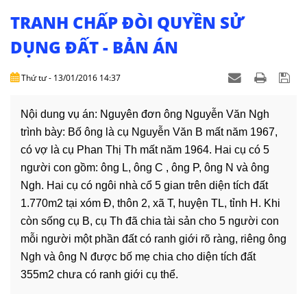
NHÀ
ĐẤT
TRANH CHẤP ĐÒI QUYỀN SỬ
DỤNG ĐẤT - BẢN ÁN
VĂN
BẢN
Thứ tư - 13/01/2016 14:37
-
BIỂU
MẪU
Nội dung vụ án: Nguyên đơn ông Nguyễn Văn Ngh
trình bày: Bố ông là cụ Nguyễn Văn B mất năm 1967,
LIÊN
có vợ là cụ Phan Thị Th mất năm 1964. Hai cụ có 5
HỆ
người con gồm: ông L, ông C , ông P, ông N và ông
Ngh. Hai cụ có ngôi nhà cổ 5 gian trên diện tích đất
1.770m2 tại xóm Đ, thôn 2, xã T, huyện TL, tỉnh H. Khi
còn sống cụ B, cụ Th đã chia tài sản cho 5 người con
mỗi người một phần đất có ranh giới rõ ràng, riêng ông
Ngh và ông N được bố mẹ chia cho diện tích đất
355m2 chưa có ranh giới cụ thể.