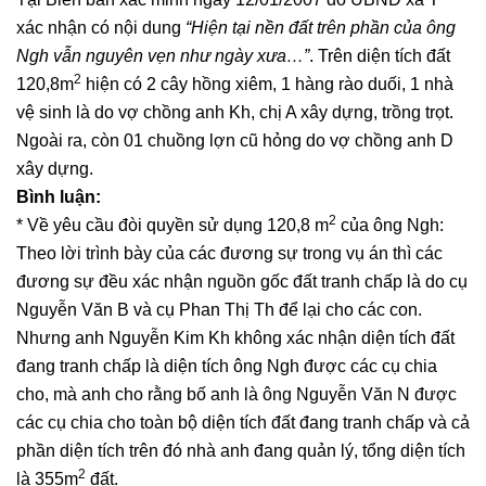
xác nhận có nội dung
“Hiện tại nền đất trên phần của ông
Ngh vẫn nguyên vẹn như ngày xưa…”
. Trên diện tích đất
2
120,8m
hiện có 2 cây hồng xiêm, 1 hàng rào duối, 1 nhà
vệ sinh là do vợ chồng anh Kh, chị A xây dựng, trồng trọt.
Ngoài ra, còn 01 chuồng lợn cũ hỏng do vợ chồng anh D
xây dựng.
Bình luận:
2
* Về yêu cầu đòi quyền sử dụng 120,8 m
của ông Ngh:
Theo lời trình bày của các đương sự trong vụ án thì các
đương sự đều xác nhận nguồn gốc đất tranh chấp là do cụ
Nguyễn Văn B và cụ Phan Thị Th để lại cho các con.
Nhưng anh Nguyễn Kim Kh không xác nhận diện tích đất
đang tranh chấp là diện tích ông Ngh được các cụ chia
cho, mà anh cho rằng bố anh là ông Nguyễn Văn N được
các cụ chia cho toàn bộ diện tích đất đang tranh chấp và cả
phần diện tích trên đó nhà anh đang quản lý, tổng diện tích
2
là 355m
đất.