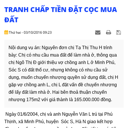
NHÀ
ĐẤT
TRANH CHẤP TIỀN ĐẶT CỌC MUA
ĐẤT
VĂN
BẢN
Thứ hai - 03/10/2016 09:23
-
BIỂU
MẪU
Nội dung vụ án: Nguyên đơn chị Tạ Thị Thu H trình
bày: Chị có nhu cầu mua đất để làm nhà ở, thông qua
LIÊN
chị Ngô Thị Đ giới thiệu vợ chồng anh L ở Minh Phú,
HỆ
Sóc S có đất thổ cư, nhưng không có nhu cầu sử
dụng, muốn chuyển nhượng quyền sử dụng đất, chị H
gặp vợ chồng anh L, chị L đặt vấn đề chuyển nhượng
để lấy đất làm nhà ở. Hai bên thoả thuận chuyển
nhượng 175m2 với giá thành là 165.000.000 đồng.
Ngày 01/6/2004, chị và anh Nguyễn Văn L trú tại Phú
Thịnh, xã Minh Phú, huyện Sóc S, Hà N giao kết hợp