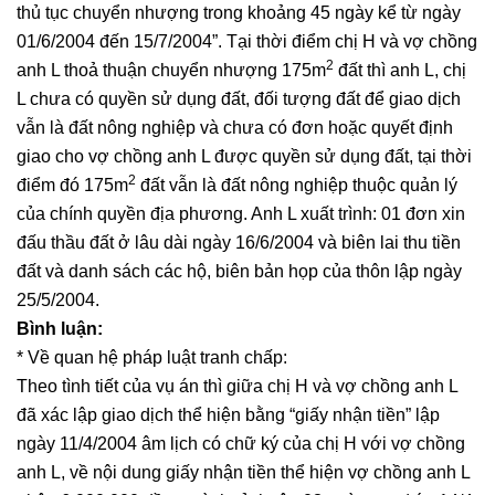
thủ tục chuyển nhượng trong khoảng 45 ngày kể từ ngày
01/6/2004 đến 15/7/2004”. Tại thời điểm chị H và vợ chồng
2
anh L thoả thuận chuyển nhượng 175m
đất thì anh L, chị
L chưa có quyền sử dụng đất, đối tượng đất để giao dịch
vẫn là đất nông nghiệp và chưa có đơn hoặc quyết định
giao cho vợ chồng anh L được quyền sử dụng đất, tại thời
2
điểm đó 175m
đất vẫn là đất nông nghiệp thuộc quản lý
của chính quyền địa phương. Anh L xuất trình: 01 đơn xin
đấu thầu đất ở lâu dài ngày 16/6/2004 và biên lai thu tiền
đất và danh sách các hộ, biên bản họp của thôn lập ngày
25/5/2004.
Bình luận:
* Về quan hệ pháp luật tranh chấp:
Theo tình tiết của vụ án thì giữa chị H và vợ chồng anh L
đã xác lập giao dịch thể hiện bằng “giấy nhận tiền” lập
ngày 11/4/2004 âm lịch có chữ ký của chị H với vợ chồng
anh L, về nội dung giấy nhận tiền thể hiện vợ chồng anh L