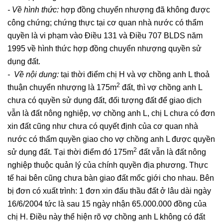
- Về hình thức:
hợp đồng chuyển nhượng đã không được
công chứng; chứng thực tại cơ quan nhà nước có thẩm
quyền là vi phạm vào Điều 131 và Điều 707 BLDS năm
1995 về hình thức hợp đồng chuyển nhượng quyền sử
dụng đất.
- Về nội dung:
tại thời điểm chị H và vợ chồng anh L thoả
2
thuận chuyển nhượng là 175m
đất, thì vợ chồng anh L
chưa có quyền sử dụng đất, đối tượng đất để giao dịch
vẫn là đất nông nghiệp, vợ chồng anh L, chị L chưa có đơn
xin đất cũng như chưa có quyết định của cơ quan nhà
nước có thẩm quyền giao cho vợ chồng anh L được quyền
2
sử dụng đất. Tại thời điểm đó 175m
đất vẫn là đất nông
nghiệp thuộc quản lý của chính quyền địa phương. Thực
tế hai bên cũng chưa bàn giao đất mốc giới cho nhau. Bên
bị đơn có xuất trình: 1 đơn xin đấu thầu đất ở lâu dài ngày
16/6/2004 tức là sau 15 ngày nhận 65.000.000 đồng của
chị H. Điều này thể hiện rõ vợ chồng anh L không có đất