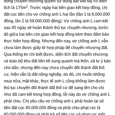
đồng chuyển nhượng quyền sử dụng đất viết tay có diện
2
tích là 175m
. Trước ngày hai bên giao kết hợp đồng, chị
đặt cọc tiền cho vợ chồng anh L hai lần (lần 1 là 6.000.000
đồng, lần 2 là 59.000.000 đồng). Vợ chồng anh L cam kết
sau 45 ngày sẽ hoàn thành thủ tục chuyển nhượng, trước
đó giữa hai bên còn giao kết hợp đồng kèm theo đảm bảo
thực hiện hợp đồng. Nhưng đến nay, vợ chồng anh L vẫn
chưa làm được giấy tờ hợp pháp để chuyển nhượng đất.
Qua thông tin chị biết được, diện tích đất chuyển nhượng
và toàn bộ khu đất liền kề xung quanh mà thôn, xã tự ý bán
cho dân, nhưng đến nay chưa chuyển đổi thành đất thổ
cư, hiện vẫn là đất nông nghiệp, do đó, chị muốn không
mua nữa, mặt khác, thực tế anh L cũng không làm được
thủ tục chuyển đổi thành đất thổ cư để sang tên cho chị
như đã cam kết trong hợp đồng, lỗi này do vợ chồng anh L
phải chịu. Chị yêu cầu vợ chồng anh L phải hoàn lại số
tiền đặt cọc 65.000.000 đồng và phải chịu phạt cọc là
60.000.000 đồng và phải trả số tiền cọc và phạt cọc một