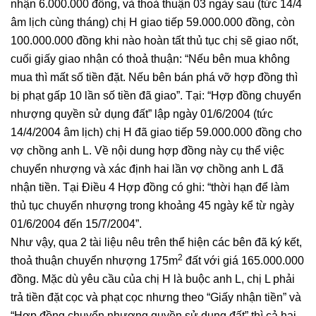
nhận 6.000.000 đồng, và thoả thuận 03 ngày sau (tức 14/4
âm lịch cùng tháng) chị H giao tiếp 59.000.000 đồng, còn
100.000.000 đồng khi nào hoàn tất thủ tục chị sẽ giao nốt,
cuối giấy giao nhận có thoả thuận: “Nếu bên mua không
mua thì mất số tiền đặt. Nếu bên bán phá vỡ hợp đồng thì
bị phạt gấp 10 lần số tiền đã giao”. Tại: “Hợp đồng chuyển
nhượng quyền sử dụng đất” lập ngày 01/6/2004 (tức
14/4/2004 âm lịch) chị H đã giao tiếp 59.000.000 đồng cho
vợ chồng anh L. Về nội dung hợp đồng này cụ thể việc
chuyển nhượng và xác định hai lần vợ chồng anh L đã
nhận tiền. Tại Điều 4 Hợp đồng có ghi: “thời hạn để làm
thủ tục chuyển nhượng trong khoảng 45 ngày kể từ ngày
01/6/2004 đến 15/7/2004”.
Như vậy, qua 2 tài liệu nêu trên thể hiện các bên đã ký kết,
2
thoả thuận chuyển nhượng 175m
đất với giá 165.000.000
đồng. Mặc dù yêu cầu của chị H là buộc anh L, chị L phải
trả tiền đặt cọc và phạt cọc nhưng theo “Giấy nhận tiền” và
“Hợp đồng chuyển nhượng quyền sử dụng đất” thì cả hai