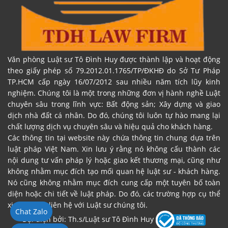
Văn phòng Luật sư Tô Đình Huy được thành lập và hoạt động
theo giấy phép số 79.2012.01.1765/TP/ĐKHĐ do Sở Tư Pháp
TP.HCM cấp ngày 16/07/2012 sau nhiều năm tích lũy kinh
nghiệm. Chúng tôi là một trong những đơn vị hành nghề Luật
chuyên sâu trong lĩnh vực: Bất động sản; Xây dựng và giao
dịch nhà đất cá nhân. Do đó, chúng tôi luôn tự hào mang lại
chất lượng dịch vụ chuyên sâu và hiệu quả cho khách hàng.
Các thông tin tại website này chứa thông tin chung dựa trên
luật pháp Việt Nam. Xin lưu ý rằng nó không cấu thành các
nội dung tư vấn pháp lý hoặc giao kết thương mại, cũng như
không nhằm mục đích tạo mối quan hệ luật sư - khách hàng.
Nó cũng không nhằm mục đích cung cấp một tuyên bố toàn
diện hoặc chi tiết về luật pháp. Do đó, các trường hợp cụ thể
xin vui lòng liên hệ với Luật sư chúng tôi.
Chat Zalo
Đại diện bởi: Th.s/Luật sư Tô Đình Huy