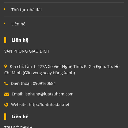
Thủ tục nhà đất
Liên hệ
Liên hệ
VĂN PHÒNG GIAO DỊCH
Địa chỉ:
Lầu 1, 227A Xô Viết Nghệ Tĩnh, P. Gia Định, Tp. Hồ
Chí Minh (Gần vòng xoay Hàng Xanh)
Điện thoại:
0909160684
Email:
lsphung@luatsuhcm.com
Website:
http://luatnhadat.net
Liên hệ
TRỤ SỞ CHÍNH