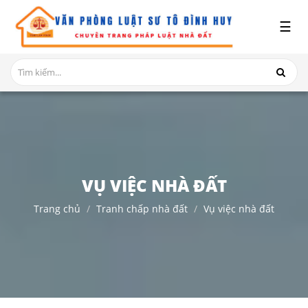
x
☰
GIỚI
THIỆU
DỊCH
VỤ
TRANH
CHẤP
NHÀ
VỤ VIỆC NHÀ ĐẤT
ĐẤT
Trang chủ
Tranh chấp nhà đất
Vụ việc nhà đất
HỎI
ĐÁP
THỦ
TỤC