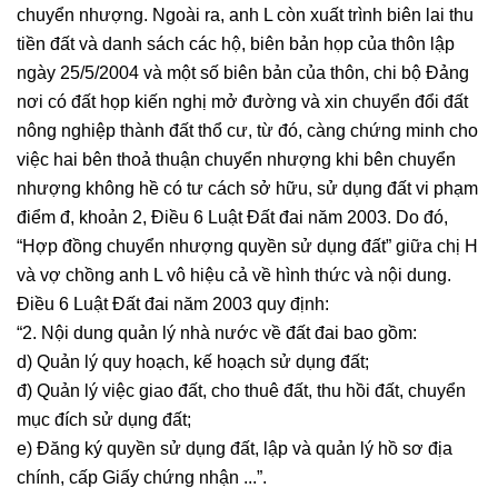
chuyển nhượng. Ngoài ra, anh L còn xuất trình biên lai thu
tiền đất và danh sách các hộ, biên bản họp của thôn lập
ngày 25/5/2004 và một số biên bản của thôn, chi bộ Đảng
nơi có đất họp kiến nghị mở đường và xin chuyển đổi đất
nông nghiệp thành đất thổ cư, từ đó, càng chứng minh cho
việc hai bên thoả thuận chuyển nhượng khi bên chuyển
nhượng không hề có tư cách sở hữu, sử dụng đất vi phạm
điểm đ, khoản 2, Điều 6 Luật Đất đai năm 2003. Do đó,
“Hợp đồng chuyển nhượng quyền sử dụng đất” giữa chị H
và vợ chồng anh L vô hiệu cả về hình thức và nội dung.
Điều 6 Luật Đất đai năm 2003 quy định:
“2. Nội dung quản lý nhà nước về đất đai bao gồm:
d) Quản lý quy hoạch, kế hoạch sử dụng đất;
đ) Quản lý việc giao đất, cho thuê đất, thu hồi đất, chuyển
mục đích sử dụng đất;
e) Đăng ký quyền sử dụng đất, lập và quản lý hồ sơ địa
chính, cấp Giấy chứng nhận ...”.