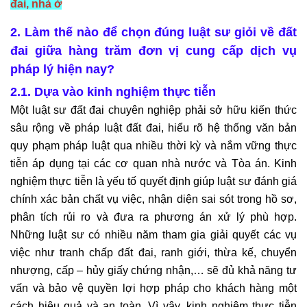
đai, nhà ở
2. Làm thế nào để chọn đúng luật sư giỏi về đất
đai giữa hàng trăm đơn vị cung cấp dịch vụ
pháp lý hiện nay?
2.1. Dựa vào kinh nghiệm thực tiễn
Một luật sư đất đai chuyên nghiệp phải sở hữu kiến thức
sâu rộng về pháp luật đất đai, hiểu rõ hệ thống văn bản
quy phạm pháp luật qua nhiều thời kỳ và nắm vững thực
tiễn áp dụng tại các cơ quan nhà nước và Tòa án. Kinh
nghiệm thực tiễn là yếu tố quyết định giúp luật sư đánh giá
chính xác bản chất vụ việc, nhận diện sai sót trong hồ sơ,
phân tích rủi ro và đưa ra phương án xử lý phù hợp.
Những luật sư có nhiều năm tham gia giải quyết các vụ
việc như tranh chấp đất đai, ranh giới, thừa kế, chuyển
nhượng, cấp – hủy giấy chứng nhận,… sẽ đủ khả năng tư
vấn và bảo vệ quyền lợi hợp pháp cho khách hàng một
cách hiệu quả và an toàn. Vì vậy, kinh nghiệm thực tiễn