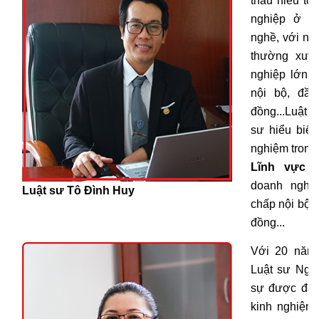
thấu hiểu tổ
nghiệp ở cá
nghề, với nh
thường xuy
nghiệp lớn v
nội bộ, đầu
đồng...Luật 
sư hiểu biết
nghiệm trong 
Lĩnh vực 
doanh nghiệ
Luật sư Tô Đình Huy
chấp nội bộ,
đồng...
Với 20 năm 
Luật sư Ngu
sự được đán
kinh nghiệm,