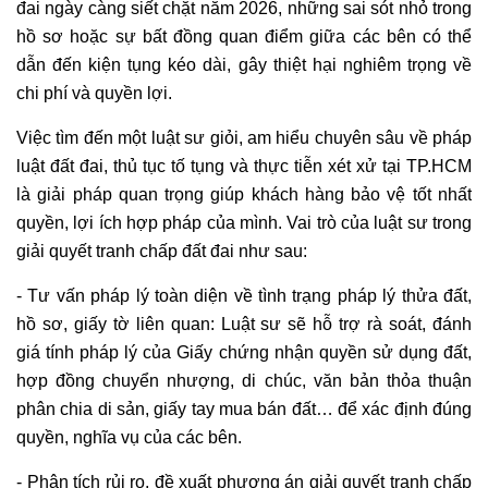
đai ngày càng siết chặt năm 2026, những sai sót nhỏ trong
4. Những thế mạnh nghiệp vụ nào giúp luật sư tháo
hồ sơ hoặc sự bất đồng quan điểm giữa các bên có thể
gỡ thành công các vụ kiện đất đai phức tạp?
dẫn đến kiện tụng kéo dài, gây thiệt hại nghiêm trọng về
5. Văn phòng Luật sư Tô Đình Huy cung cấp dịch vụ tư
vấn, giải quyết tranh chấp đất đai tại TP.HCM
chi phí và quyền lợi.
5.1 Tư vấn pháp lý ban đầu về tranh chấp đất đai
Việc tìm đến một luật sư giỏi, am hiểu chuyên sâu về pháp
5.2 Tư vấn, hỗ trợ hòa giải tranh chấp đất đai
luật đất đai, thủ tục tố tụng và thực tiễn xét xử tại TP.HCM
5.3 Soạn thảo đơn từ, hồ sơ khiếu nại, khởi kiện
là giải pháp quan trọng giúp khách hàng bảo vệ tốt nhất
tranh chấp đất đai
quyền, lợi ích hợp pháp của mình. Vai trò của luật sư trong
5.5 Đại diện theo ủy quyền làm việc với cơ quan
giải quyết tranh chấp đất đai như sau:
nhà nước
5.6 Luật sư tham gia tố tụng trong các vụ án tranh
- Tư vấn pháp lý toàn diện về tình trạng pháp lý thửa đất,
chấp đất đai
hồ sơ, giấy tờ liên quan: Luật sư sẽ hỗ trợ rà soát, đánh
6. Đội ngũ luật sư của VPLS Tô Đình Huy
giá tính pháp lý của Giấy chứng nhận quyền sử dụng đất,
7. Các vụ việc tiêu biểu của Văn phòng Luật sư Tô Đình
hợp đồng chuyển nhượng, di chúc, văn bản thỏa thuận
Huy
phân chia di sản, giấy tay mua bán đất… để xác định đúng
8. Thông tin liên hệ Văn phòng Luật sư Tô Đình Huy
quyền, nghĩa vụ của các bên.
- Phân tích rủi ro, đề xuất phương án giải quyết tranh chấp