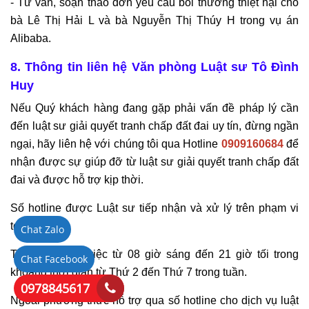
- Tư vấn, soạn thảo đơn yêu cầu bồi thường thiệt hại cho
bà Lê Thị Hải L và bà Nguyễn Thị Thúy H trong vụ án
Alibaba.
8. Thông tin liên hệ Văn phòng Luật sư Tô Đình
Huy
Nếu Quý khách hàng đang gặp phải vấn đề pháp lý cần
đến luật sư giải quyết tranh chấp đất đai uy tín, đừng ngần
ngại, hãy liên hệ với chúng tôi qua Hotline
0909160684
để
nhận được sự giúp đỡ từ luật sư giải quyết tranh chấp đất
đai và được hỗ trợ kịp thời.
Số hotline được Luật sư tiếp nhận và xử lý trên phạm vi
toàn quốc.
Chat Zalo
Thời gian làm việc từ 08 giờ sáng đến 21 giờ tối trong
Chat Facebook
khoảng thời gian từ Thứ 2 đến Thứ 7 trong tuần.
0978845617
Ngoài phương thức hỗ trợ qua số hotline cho dịch vụ luật