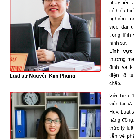
nhạy bén và 
có hiểu biết 
nghiệm trong
việc đại di
trong lĩnh v
hình sự.
Lĩnh vực 
thương mại, 
đình và kin
diện tố tụn
Luật sư Nguyễn Kim Phụng
chấp.
Với hơn 12
việc tại Văn
Huy, Luật sư
năng động, n
thức lý luận
tiễn về pháp