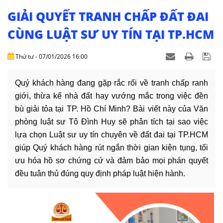
NHÀ
ĐẤT
GIẢI QUYẾT TRANH CHẤP ĐẤT ĐAI
CÙNG LUẬT SƯ UY TÍN TẠI TP.HCM
VĂN
BẢN
Thứ tư - 07/01/2026 16:00
-
BIỂU
MẪU
Quý khách hàng đang gặp rắc rối về tranh chấp ranh
giới, thừa kế nhà đất hay vướng mắc trong việc đền
LIÊN
bù giải tỏa tại TP. Hồ Chí Minh? Bài viết này của Văn
HỆ
phòng luật sư Tô Đình Huy sẽ phân tích tại sao việc
lựa chọn Luật sư uy tín chuyên về đất đai tại TP.HCM
giúp Quý khách hàng rút ngắn thời gian kiện tụng, tối
ưu hóa hồ sơ chứng cứ và đảm bảo mọi phán quyết
đều tuân thủ đúng quy định pháp luật hiện hành.