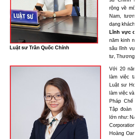
rộng về môi 
Nam, tương
dạng khách h
Lĩnh vực c
năm kinh ng
Luật sư Trần Quốc Chính
sâu lĩnh vự
tư, Thương m
Với 20 năm 
làm việc tạ
Luật sư Hoà
làm việc và 
Pháp Chế c
Tập đoàn Bấ
lớn như: NA
Corporation
Hoàng Oanh 