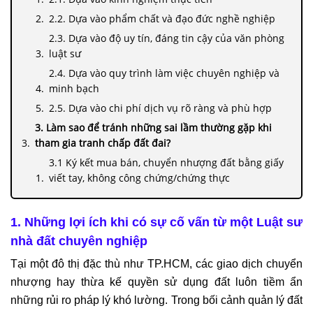
2.2. Dựa vào phẩm chất và đạo đức nghề nghiệp
2.3. Dựa vào độ uy tín, đáng tin cậy của văn phòng
luật sư
2.4. Dựa vào quy trình làm việc chuyên nghiệp và
minh bạch
2.5. Dựa vào chi phí dịch vụ rõ ràng và phù hợp
3. Làm sao để tránh những sai lầm thường gặp khi
tham gia tranh chấp đất đai?
3.1 Ký kết mua bán, chuyển nhượng đất bằng giấy
viết tay, không công chứng/chứng thực
3.2 Không kiểm tra kỹ tình trạng pháp lý thửa đất
trước khi giao dịch
1. Những lợi ích khi có sự cố vấn từ một Luật sư
3.3 Tin tưởng tuyệt đối vào thông tin truyền miệng,
nhà đất chuyên nghiệp
không lưu giữ chứng cứ
Tại một đô thị đặc thù như TP.HCM, các giao dịch chuyển
3.4 Tự mình khiếu nại, khởi kiện nhưng không nắm
nhượng hay thừa kế quyền sử dụng đất luôn tiềm ẩn
rõ trình tự, thủ tục
những rủi ro pháp lý khó lường. Trong bối cảnh quản lý đất
3.5 Chậm trễ trong việc yêu cầu bảo vệ quyền lợi