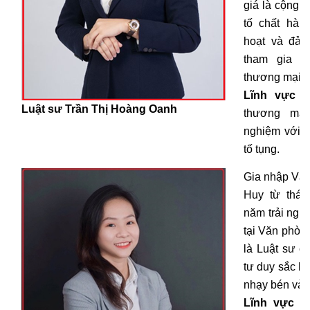
giá là cộng 
tố chất hàn
hoạt và đảm
tham gia tố
thương mại, 
Lĩnh vực 
Luật sư Trần
Thị Hoàng Oanh
thương mại
nghiệm với v
tố tụng.
Gia nhập Văn
Huy từ thán
năm trải ngh
tại Văn phòng
là Luật sư có
tư duy sắc bé
nhạy bén và l
Lĩnh vực c