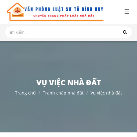
x
☰
GIỚI
THIỆU
DỊCH
VỤ
TRANH
CHẤP
NHÀ
VỤ VIỆC NHÀ ĐẤT
ĐẤT
Trang chủ
Tranh chấp nhà đất
Vụ việc nhà đất
HỎI
ĐÁP
THỦ
TỤC