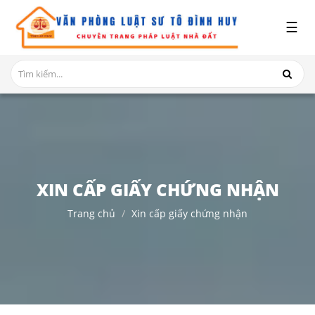
x
☰
GIỚI
THIỆU
DỊCH
VỤ
TRANH
CHẤP
NHÀ
XIN CẤP GIẤY CHỨNG NHẬN
ĐẤT
Trang chủ
Xin cấp giấy chứng nhận
HỎI
ĐÁP
THỦ
TỤC