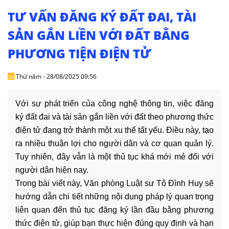
NHÀ
ĐẤT
TƯ VẤN ĐĂNG KÝ ĐẤT ĐAI, TÀI
SẢN GẮN LIỀN VỚI ĐẤT BẰNG
VĂN
PHƯƠNG TIỆN ĐIỆN TỬ
BẢN
-
BIỂU
Thứ năm - 28/08/2025 09:56
MẪU
Với sự phát triển của công nghệ thông tin, việc đăng
LIÊN
ký đất đai và tài sản gắn liền với đất theo phương thức
HỆ
điện tử đang trở thành một xu thế tất yếu. Điều này, tạo
ra nhiều thuận lợi cho người dân và cơ quan quản lý.
Tuy nhiên, đây vẫn là một thủ tục khá mới mẻ đối với
người dân hiện nay.
Trong bài viết này, Văn phòng Luật sư Tô Đình Huy sẽ
hướng dẫn chi tiết những nội dung pháp lý quan trọng
liên quan đến thủ tục đăng ký lần đầu bằng phương
thức điện tử, giúp bạn thực hiện đúng quy định và hạn