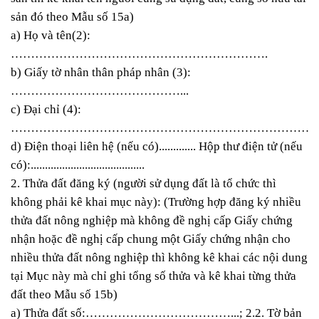
sản đó theo Mẫu số 15a)
a) Họ và tên(2):
……………………………………………………….
b) Giấy tờ nhân thân pháp nhân (3):
……………………………………...
c) Đại chỉ (4):
……………………………………………………………………
d) Điện thoại liên hệ (nếu có)............. Hộp thư điện tử (nếu
có):........................................
2. Thửa đất đăng ký (người sử dụng đất là tổ chức thì
không phải kê khai mục này): (Trường hợp đăng ký nhiều
thửa đất nông nghiệp mà không đề nghị cấp Giấy chứng
nhận hoặc đề nghị cấp chung một Giấy chứng nhận cho
nhiều thửa đất nông nghiệp thì không kê khai các nội dung
tại Mục này mà chỉ ghi tổng số thửa và kê khai từng thửa
đất theo Mẫu số 15b)
a) Thửa đất số:………………………………...; 2.2. Tờ bản