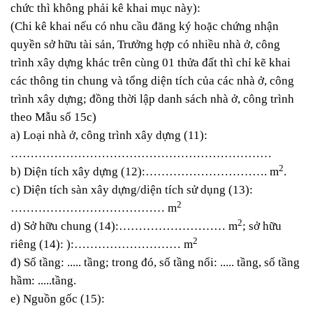
chức thì không phải kê khai mục này):
(Chi kê khai nếu có nhu cầu đăng ký hoặc chứng nhận
quyền sở hữu tài sản, Trưởng hợp có nhiều nhà ở, công
trình xây dựng khác trên cùng 01 thửa đất thì chỉ kẽ khai
các thông tin chung và tổng diện tích của các nhà ở, công
trình xây dựng; đồng thời lập danh sách nhà ở, công trình
theo Mẫu số 15c)
a) Loại nhà ở, công trình xây dựng (11):
…………………………………………………………
2
b) Diện tích xây dựng (12):…………………………. m
.
c) Diện tích sàn xây dựng/diện tích sử dụng (13):
2
………………………………… m
2
d) Sở hữu chung (14):……………………… m
; sở hữu
2
riêng (14): ):……………………… m
đ) Số tầng: ..... tầng; trong đó, số tầng nổi: ..... tầng, số tầng
hầm: .....tầng.
e) Nguồn gốc (15):