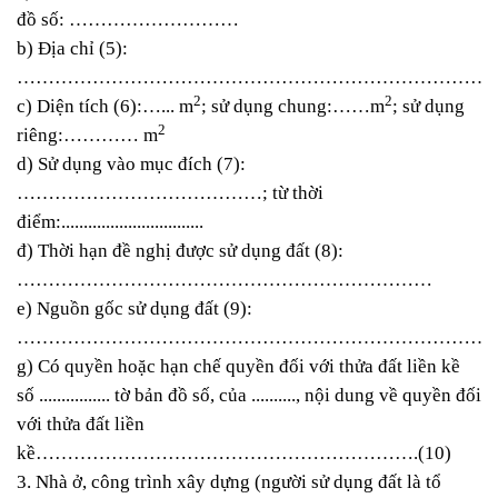
đồ số: ………………………
b) Địa chỉ (5):
…………………………………………………………………
2
2
c) Diện tích (6):…... m
; sử dụng chung:……m
; sử dụng
2
riêng:………… m
d) Sử dụng vào mục đích (7):
…………………………………; từ thời
điểm:................................
đ) Thời hạn đề nghị được sử dụng đất (8):
…………………………………………………………
e) Nguồn gốc sử dụng đất (9):
…………………………………………………………………
g) Có quyền hoặc hạn chế quyền đối với thửa đất liền kề
số ................ tờ bản đồ số, của .........., nội dung về quyền đối
với thửa đất liền
kề…………………………………………………….(10)
3. Nhà ở, công trình xây dựng (người sử dụng đất là tổ