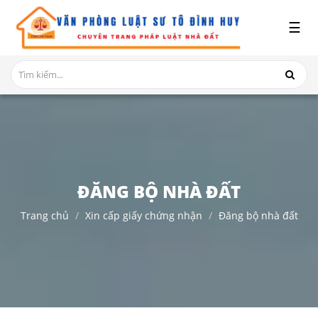
x
☰
GIỚI
THIỆU
DỊCH
VỤ
TRANH
CHẤP
NHÀ
ĐĂNG BỘ NHÀ ĐẤT
ĐẤT
Trang chủ
Xin cấp giấy chứng nhận
Đăng bộ nhà đất
HỎI
ĐÁP
THỦ
TỤC