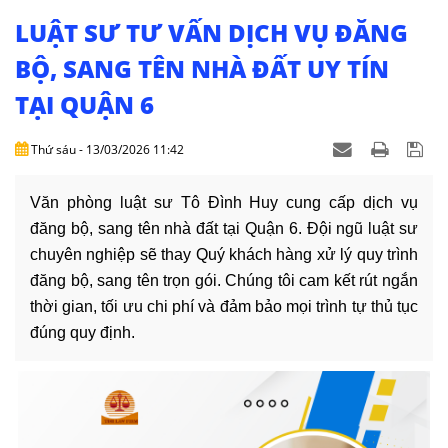
NHÀ
ĐẤT
LUẬT SƯ TƯ VẤN DỊCH VỤ ĐĂNG
BỘ, SANG TÊN NHÀ ĐẤT UY TÍN
VĂN
TẠI QUẬN 6
BẢN
-
BIỂU
Thứ sáu - 13/03/2026 11:42
MẪU
Văn phòng luật sư Tô Đình Huy cung cấp dịch vụ
LIÊN
đăng bộ, sang tên nhà đất tại Quận 6. Đội ngũ luật sư
HỆ
chuyên nghiệp sẽ thay Quý khách hàng xử lý quy trình
đăng bộ, sang tên trọn gói. Chúng tôi cam kết rút ngắn
thời gian, tối ưu chi phí và đảm bảo mọi trình tự thủ tục
đúng quy định.