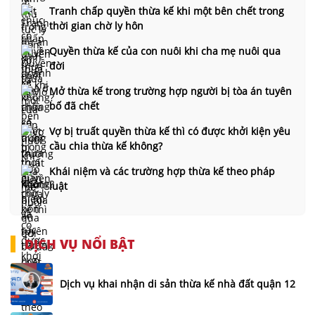
Tranh chấp quyền thừa kế khi một bên chết trong
thời gian chờ ly hôn
Quyền thừa kế của con nuôi khi cha mẹ nuôi qua
đời
Mở thừa kế trong trường hợp người bị tòa án tuyên
bố đã chết
Vợ bị truất quyền thừa kế thì có được khởi kiện yêu
cầu chia thừa kế không?
Khái niệm và các trường hợp thừa kế theo pháp
luật
DỊCH VỤ NỔI BẬT
Dịch vụ khai nhận di sản thừa kế nhà đất quận 12