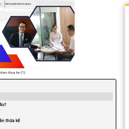
nhan thua ke (1)
đâu?
sản thừa kế