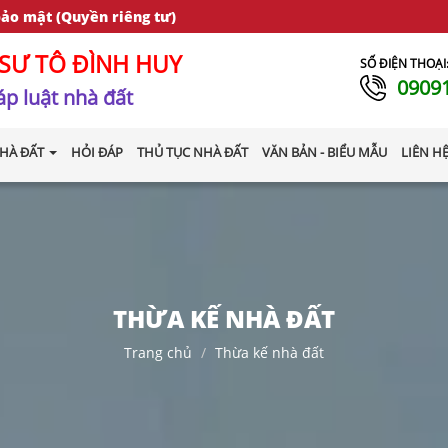
bảo mật (Quyền riêng tư)
SƯ TÔ ĐÌNH HUY
SỐ ĐIỆN THOẠI
0909
p luật nhà đất
HÀ ĐẤT
HỎI ĐÁP
THỦ TỤC NHÀ ĐẤT
VĂN BẢN - BIỂU MẪU
LIÊN H
THỪA KẾ NHÀ ĐẤT
Trang chủ
Thừa kế nhà đất