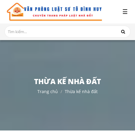
x
☰
GIỚI
THIỆU
DỊCH
VỤ
TRANH
CHẤP
NHÀ
THỪA KẾ NHÀ ĐẤT
ĐẤT
Trang chủ
Thừa kế nhà đất
HỎI
ĐÁP
THỦ
TỤC