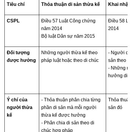
Tiêu chí
Thỏa thuận di sản thừa kế
Khai nhận 
CSPL
Điều 57 Luật Công chứng
Điều 58 L
năm 2014
2014
Bộ luật Dân sự năm 2015
Đối tượng
Những người thừa kế theo
- Người du
được hưởng
pháp luật hoặc theo di chúc
sản theo ph
- Những n
hưởng di s
Ý chí của
- Thỏa thuận phân chia từng
Thỏa thuận
người thừa
phần di sản mà mỗi người
sản đó
kế
thừa kế được hưởng
- Phân chia di sản theo di
chúc hợp pháp