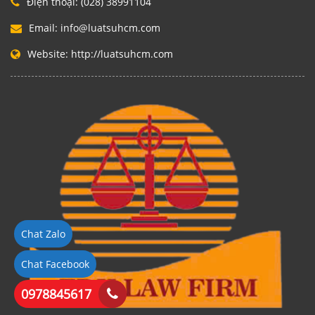
Điện thoại:
(028) 38991104
Email:
info@luatsuhcm.com
Website:
http://luatsuhcm.com
Chat Zalo
Chat Facebook
0978845617