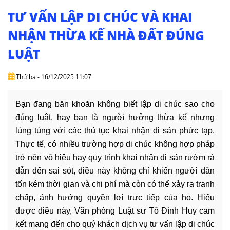
NHÀ
ĐẤT
TƯ VẤN LẬP DI CHÚC VÀ KHAI
NHẬN THỪA KẾ NHÀ ĐẤT ĐÚNG
VĂN
LUẬT
BẢN
-
BIỂU
Thứ ba - 16/12/2025 11:07
MẪU
Bạn đang băn khoăn không biết lập di chúc sao cho
LIÊN
đúng luật, hay bạn là người hưởng thừa kế nhưng
HỆ
lúng túng với các thủ tục khai nhận di sản phức tạp.
Thực tế, có nhiều trường hợp di chúc không hợp pháp
trở nên vô hiệu hay quy trình khai nhận di sản rườm rà
dẫn đến sai sót, điều này không chỉ khiến người dân
tốn kém thời gian và chi phí mà còn có thể xảy ra tranh
chấp, ảnh hưởng quyền lợi trực tiếp của họ. Hiểu
được điều này, Văn phòng Luật sư Tô Đình Huy cam
kết mang đến cho quý khách dịch vụ tư vấn lập di chúc