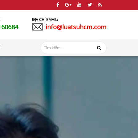
:
ĐỊA CHỈ EMAIL:
160684
info@luatsuhcm.com
Ệ