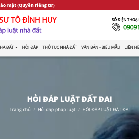
bảo mật (Quyền riêng tư)
SƯ TÔ ĐÌNH HUY
SỐ ĐIỆN THOẠI
0909
p luật nhà đất
HÀ ĐẤT
HỎI ĐÁP
THỦ TỤC NHÀ ĐẤT
VĂN BẢN - BIỂU MẪU
LIÊN H
HỎI ĐÁP LUẬT ĐẤT ĐAI
Trang chủ
Hỏi đáp pháp luật
HỎI ĐÁP LUẬT ĐẤT ĐAI