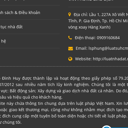
nh sách & Điều khoản
Địa chỉ:
Lầu 1, 227A Xô Viết
Tĩnh, P. Gia Định, Tp. Hồ Chí M
 tục nhà đất
vòng xoay Hàng Xanh)
Điện thoại:
0909160684
 hệ
Email:
lsphung@luatsuhc
Website:
http://luatnhadat.
 Đình Huy được thành lập và hoạt động theo giấy phép số 79.
7/2012 sau nhiều năm tích lũy kinh nghiệm. Chúng tôi là một
 vực: Bất động sản; Xây dựng và giao dịch nhà đất cá nhân. Do đó,
sâu và hiệu quả cho khách hàng.
site này chứa thông tin chung dựa trên luật pháp Việt Nam. Xin l
hoặc giao kết thương mại, cũng như không nhằm mục đích tạo mố
ích cung cấp một tuyên bố toàn diện hoặc chi tiết về luật pháp. 
ư chúng tôi.