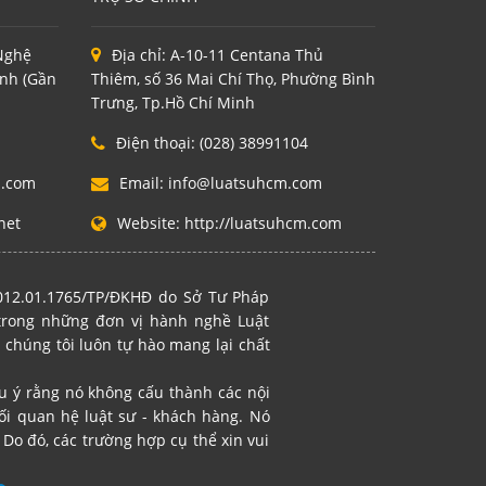
 Nghệ
Địa chỉ:
A-10-11 Centana Thủ
inh (Gần
Thiêm, số 36 Mai Chí Thọ, Phường Bình
Trưng, Tp.Hồ Chí Minh
Điện thoại:
(028) 38991104
m.com
Email:
info@luatsuhcm.com
net
Website:
http://luatsuhcm.com
2012.01.1765/TP/ĐKHĐ do Sở Tư Pháp
 trong những đơn vị hành nghề Luật
 chúng tôi luôn tự hào mang lại chất
ưu ý rằng nó không cấu thành các nội
i quan hệ luật sư - khách hàng. Nó
Do đó, các trường hợp cụ thể xin vui