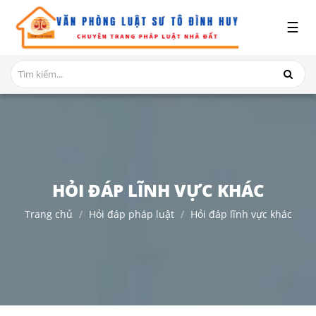
x
☰
GIỚI
THIỆU
DỊCH
VỤ
TRANH
CHẤP
NHÀ
HỎI ĐÁP LĨNH VỰC KHÁC
ĐẤT
Trang chủ
Hỏi đáp pháp luật
Hỏi đáp lĩnh vực khác
HỎI
ĐÁP
THỦ
TỤC