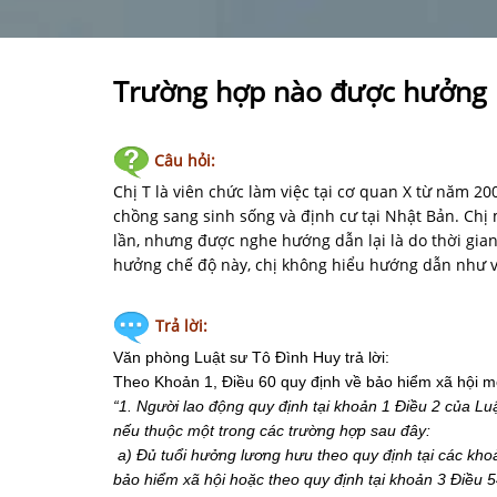
Trường hợp nào được hưởng b
Câu hỏi:
Chị T là viên chức làm việc tại cơ quan X từ năm 20
chồng sang sinh sống và định cư tại Nhật Bản. Ch
lần, nhưng được nghe hướng dẫn lại là do thời gi
hưởng chế độ này, chị không hiểu hướng dẫn như v
Trả lời:
Văn phòng Luật sư Tô Đình Huy
trả lời:
Theo Khoản 1, Điều 60 quy định về bảo hiểm xã hội một
“1.
Ng
ư
ời
lao
đ
ộng
quy
đ
ịnh
tại
khoản
1 Đ
iều
2
của
Lu
nếu
thuộc
một
trong
c
á
c
tr
ư
ờng
hợp
sau
đâ
y
:
a
) Đ
ủ
tuổi
h
ư
ởng
l
ươ
ng
h
ư
u
theo
quy
đ
ịnh
tại
c
á
c
kho
bảo
hiểm
x
ã
hội
hoặc
theo
quy
đ
ịnh
tại
khoản
3 Đ
iều
5