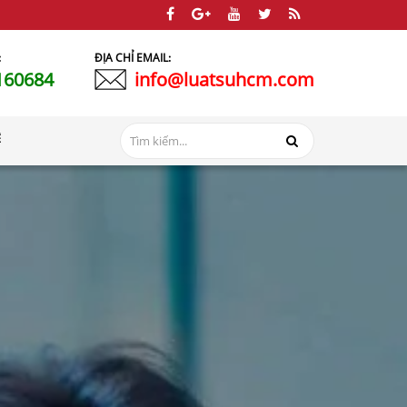
:
ĐỊA CHỈ EMAIL:
160684
info@luatsuhcm.com
Ệ