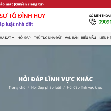
bảo mật (Quyền riêng tư)
SƯ TÔ ĐÌNH HUY
SỐ ĐIỆN THOẠI
0909
p luật nhà đất
HÀ ĐẤT
HỎI ĐÁP
THỦ TỤC NHÀ ĐẤT
VĂN BẢN - BIỂU MẪU
LIÊN H
HỎI ĐÁP LĨNH VỰC KHÁC
Trang chủ
Hỏi đáp pháp luật
Hỏi đáp lĩnh vực khác