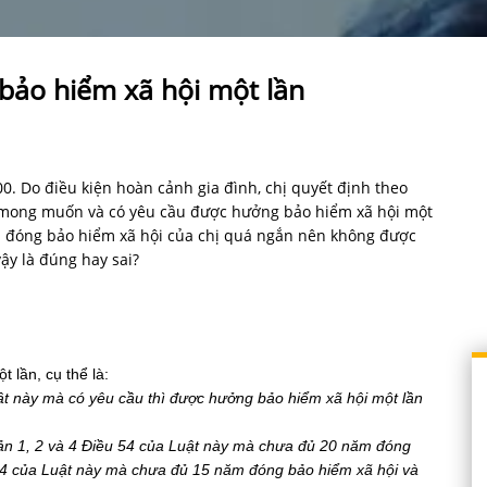
ảo hiểm xã hội một lần
00. Do điều kiện hoàn cảnh gia đình, chị quyết định theo
ị mong muốn và có yêu cầu được hưởng bảo hiểm xã hội một
an đóng bảo hiểm xã hội của chị quá ngắn nên không được
ậy là đúng hay sai?
 lần, cụ thể là:
ật
n
à
y
m
à
c
ó
y
ê
u
cầu
th
ì đư
ợc
h
ư
ởng
bảo
hiểm
x
ã
hội
một
lần
ản
1, 2
v
à 4 Đ
iều
54
của
Luật
n
à
y
m
à
ch
ư
a
đ
ủ
20
n
ă
m
đó
ng
4
của
Luật
n
à
y
m
à
ch
ư
a
đ
ủ
15
n
ă
m
đó
ng
bảo
hiểm
x
ã
hội
v
à