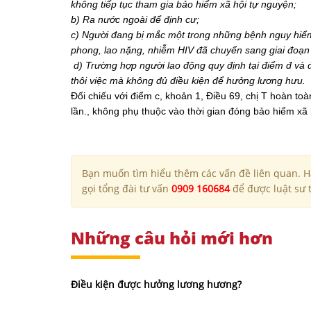
kh
ô
ng
tiếp
tục
tham
gia
bảo
hiểm
x
ã
hội
tự
nguyện
;
b
)
Ra
n
ư
ớc
ngo
à
i
đ
ể
đ
ịnh
c
ư;
c
)
Ng
ư
ời
đ
ang
bị
mắc
một
trong
những
bệnh
nguy
hiể
phong
,
lao
nặng
,
nhiễm
HIV
đã
chuyển
sang
giai
đ
oạn
d
)
Tr
ư
ờng
hợp
ng
ư
ời
lao
đ
ộng
quy
đ
ịnh
tại
đ
iểm
đ
v
à 
th
ô
i
việc
m
à
kh
ô
ng
đ
ủ
đ
iều
kiện
đ
ể
h
ư
ởng
l
ươ
ng
h
ư
u
.
Đối chiếu với điểm c, khoản 1, Điều 69, chị T hoàn t
lần., không phụ thuộc vào thời gian đóng bảo hiểm xã 
Bạn muốn tìm hiểu thêm các vấn đề liên quan. Hã
gọi tổng đài tư vấn
0909 160684
để được luật sư t
Những câu hỏi mới hơn
Điều kiện được hưởng lương hương?