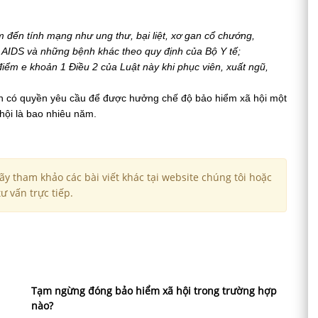
m
đ
ến
t
í
nh
mạng
nh
ư
ung
th
ư,
bại
liệt
,
x
ơ
gan
cổ
ch
ư
ớng
,
AIDS
v
à
những
bệnh
kh
á
c
theo
quy
đ
ịnh
của
Bộ
Y
tế
;
đ
iểm
e
khoản
1 Đ
iều
2
của
Luật
n
à
y
khi
phục
vi
ê
n
,
xuất
ng
ũ,
oàn có quyền yêu cầu để được hưởng chế độ bảo hiểm xã hội một
hội là bao nhiêu năm.
y tham khảo các bài viết khác tại website chúng tôi hoặc
ư vấn trực tiếp.
Tạm ngừng đóng bảo hiểm xã hội trong trường hợp
nào?