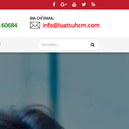
:
ĐỊA CHỈ EMAIL:
160684
info@luatsuhcm.com
Ệ