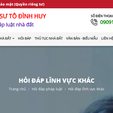
bảo mật (Quyền riêng tư)
SƯ TÔ ĐÌNH HUY
SỐ ĐIỆN THOẠI
0909
p luật nhà đất
HÀ ĐẤT
HỎI ĐÁP
THỦ TỤC NHÀ ĐẤT
VĂN BẢN - BIỂU MẪU
LIÊN H
HỎI ĐÁP LĨNH VỰC KHÁC
Trang chủ
Hỏi đáp pháp luật
Hỏi đáp lĩnh vực khác