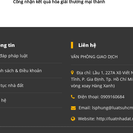
Công nhận kết quả hòa giải thương mại thành
ng tin
Liên hệ
đáp pháp luật
VĂN PHÒNG GIAO DỊCH
nh sách & Điều khoản
Địa chỉ:
Lầu 1, 227A Xô Viết
Tĩnh, P. Gia Định, Tp. Hồ Chí M
 tục nhà đất
vòng xoay Hàng Xanh)
Điện thoại:
0909160684
 hệ
Email:
lsphung@luatsuhc
Website:
http://luatnhadat.