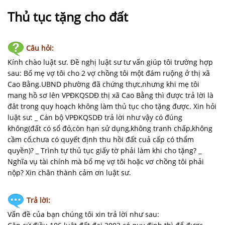
NHÀ
ĐẤT
Thủ tục tặng cho đất
VĂN
Câu hỏi:
BẢN
-
Kính chào luật sư. Đề nghị luật sư tư vấn giúp tôi trường hợp
BIỂU
sau: Bố mẹ vợ tôi cho 2 vợ chồng tôi một đám ruộng ở thị xã
MẪU
Cao Bằng.UBND phường đã chứng thực,nhưng khi mẹ tôi
mang hồ sơ lên VPĐKQSDĐ thị xã Cao Bằng thì được trả lời là
đât trong quy hoạch không làm thủ tục cho tặng được. Xin hỏi
LIÊN
luật sư: _ Cán bộ VPĐKQSDĐ trả lời như vậy có đúng
HỆ
không(đất có sổ đỏ,còn hạn sử dụng,không tranh chấp,không
cầm cố,chưa có quyết định thu hồi đất cuả cấp có thẩm
quyền)? _ Trình tự thủ tục giấy tờ phải làm khi cho tặng? _
Nghĩa vụ tài chính mà bố mẹ vợ tôi hoặc vơ chồng tôi phải
nộp? Xin chân thành cảm ơn luật sư.
Trả lời:
Vấn đề của bạn chúng tôi xin trả lời như sau: