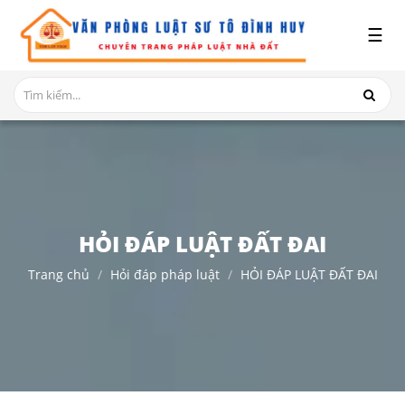
x
☰
GIỚI
THIỆU
DỊCH
VỤ
TRANH
CHẤP
NHÀ
HỎI ĐÁP LUẬT ĐẤT ĐAI
ĐẤT
Trang chủ
Hỏi đáp pháp luật
HỎI ĐÁP LUẬT ĐẤT ĐAI
HỎI
ĐÁP
THỦ
TỤC