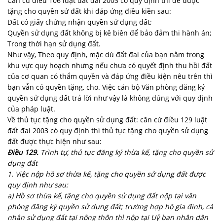
Căn cứ điều 106 luật đất đai 2003 có quy định thì để được
tặng cho quyền sử đất khi đáp ứng điều kiền sau:
Đất có giấy chứng nhận quyền sử dụng đất;
Quyền sử dụng đất không bị kê biên để bảo đảm thi hành án;
Trong thời hạn sử dụng đất.
Như vậy, Theo quy định, mặc dù đất đai của bạn nằm trong
khu vực quy hoạch nhưng nếu chưa có quyết định thu hồi đất
của cơ quan có thẩm quyền và đáp ứng điều kiện nêu trên thì
bạn vẫn có quyền tặng, cho. Việc cán bộ Văn phòng đăng ký
quyền sử dụng đất trả lời như vậy là không đúng với quy định
của pháp luật.
Về thủ tục tặng cho quyền sử dụng đất: căn cứ điều 129 luật
đất đai 2003 có quy định thì thủ tục tặng cho quyền sử dụng
đất được thực hiện như sau:
Điều 129.
Trình tự, thủ tục đăng ký thừa kế, tặng cho quyền sử
dụng đất
1. Việc nộp hồ sơ thừa kế, tặng cho quyền sử dụng đất được
quy định như sau:
a) Hồ sơ thừa kế, tặng cho quyền sử dụng đất nộp tại văn
phòng đăng ký quyền sử dụng đất; trường hợp hộ gia đình, cá
nhân sử dụng đất tại nông thôn thì nộp tại Uỷ ban nhân dân