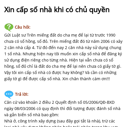
NHÀ
ĐẤT
Xin cấp số nhà khi có chủ quyền
VĂN
Câu hỏi:
BẢN
-
Gửi Luật sư Trên miếng đất do cha mẹ để lại từ trước 1990
BIỂU
chưa có sổ hồng, sổ đỏ. Trên miếng đất đó từ năm 2006 có xây
MẪU
2 căn nhà cấp 4. Từ đó đến nay 2 căn nhà này sử dụng chung
1 số nhà. Nhưng hiện nay tôi muốn xin cấp số nhà để đăng ký
sử dụng điện riêng cho từng nhà. Hiện tại vẫn chưa có sổ
LIÊN
hồng, sổ đỏ chỉ là đất do cha mẹ để lại nên chưa có giấy tờ gì.
HỆ
Vậy tôi xin cấp số nhà có được hay không? Và cần có những
giấy tờ gì để được cấp số nhà. Xin chân thành cám ơn!!!
Trả lời:
Căn cứ vào khoản 2 điều 2 Quyết định số 05/2006/QĐ-BXD
ngày 08/03/2006 có quy định thì đối tượng được đánh số nhà
và gắn biển số nhà bao gồm:
Nhà ở, công trình xây dựng (sau đây gọi tắt là nhà), trừ các