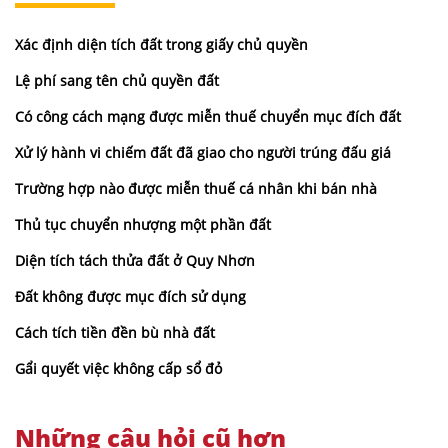
Xác định diện tích đất trong giấy chủ quyền
Lệ phí sang tên chủ quyền đất
Có công cách mạng được miễn thuế chuyển mục đích đất
Xử lý hành vi chiếm đất đã giao cho người trúng đấu giá
Trường hợp nào được miễn thuế cá nhân khi bán nhà
Thủ tục chuyển nhượng một phần đất
Diện tích tách thửa đất ở Quy Nhơn
Đất không được mục đích sử dụng
Cách tích tiền đền bù nhà đất
Gẩi quyết việc không cấp sổ đỏ
Những câu hỏi cũ hơn