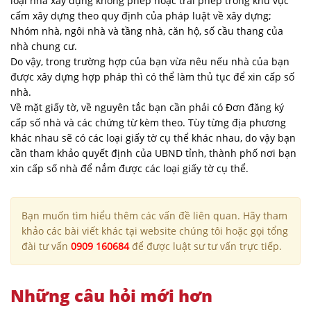
loại nhà xây dựng không phép hoặc trái phép trong khu vực
cấm xây dựng theo quy định của pháp luật về xây dựng;
Nhóm nhà, ngôi nhà và tầng nhà, căn hộ, số cầu thang của
nhà chung cư.
Do vậy, trong trường hợp của bạn vừa nêu nếu nhà của bạn
được xây dựng hợp pháp thì có thể làm thủ tục để xin cấp số
nhà.
Về mặt giấy tờ, về nguyên tắc bạn cần phải có Đơn đăng ký
cấp số nhà và các chứng từ kèm theo. Tùy từng địa phương
khác nhau sẽ có các loại giấy tờ cụ thể khác nhau, do vậy bạn
cần tham khảo quyết định của UBND tỉnh, thành phố nơi bạn
xin cấp số nhà để nắm được các loại giấy tờ cụ thể.
Bạn muốn tìm hiểu thêm các vấn đề liên quan. Hãy tham
khảo các bài viết khác tại website chúng tôi hoặc gọi tổng
đài tư vấn
0909 160684
để được luật sư tư vấn trực tiếp.
Những câu hỏi mới hơn