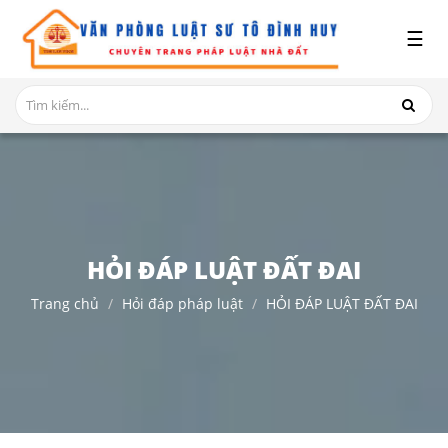
x
☰
GIỚI
THIỆU
DỊCH
VỤ
TRANH
CHẤP
NHÀ
HỎI ĐÁP LUẬT ĐẤT ĐAI
ĐẤT
Trang chủ
Hỏi đáp pháp luật
HỎI ĐÁP LUẬT ĐẤT ĐAI
HỎI
ĐÁP
THỦ
TỤC