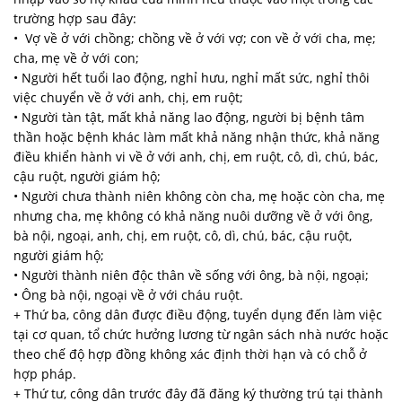
trường hợp sau đây:
• Vợ về ở với chồng; chồng về ở với vợ; con về ở với cha, mẹ;
cha, mẹ về ở với con;
• Người hết tuổi lao động, nghỉ hưu, nghỉ mất sức, nghỉ thôi
việc chuyển về ở với anh, chị, em ruột;
• Người tàn tật, mất khả năng lao động, người bị bệnh tâm
thần hoặc bệnh khác làm mất khả năng nhận thức, khả năng
điều khiển hành vi về ở với anh, chị, em ruột, cô, dì, chú, bác,
cậu ruột, người giám hộ;
• Người chưa thành niên không còn cha, mẹ hoặc còn cha, mẹ
nhưng cha, mẹ không có khả năng nuôi dưỡng về ở với ông,
bà nội, ngoại, anh, chị, em ruột, cô, dì, chú, bác, cậu ruột,
người giám hộ;
• Người thành niên độc thân về sống với ông, bà nội, ngoại;
• Ông bà nội, ngoại về ở với cháu ruột.
+ Thứ ba, công dân được điều động, tuyển dụng đến làm việc
tại cơ quan, tổ chức hưởng lương từ ngân sách nhà nước hoặc
theo chế độ hợp đồng không xác định thời hạn và có chỗ ở
hợp pháp.
+ Thứ tư, công dân trước đây đã đăng ký thường trú tại thành