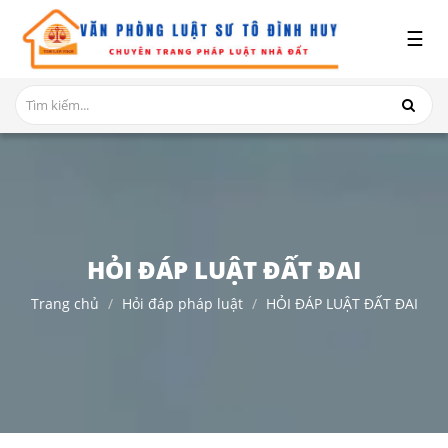
x
☰
GIỚI
THIỆU
DỊCH
VỤ
TRANH
CHẤP
NHÀ
HỎI ĐÁP LUẬT ĐẤT ĐAI
ĐẤT
Trang chủ
Hỏi đáp pháp luật
HỎI ĐÁP LUẬT ĐẤT ĐAI
HỎI
ĐÁP
THỦ
TỤC