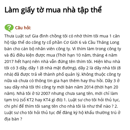
NHÀ
ĐẤT
Làm giấy tờ mua nhà tập thể
VĂN
Câu hỏi:
BẢN
-
Thưa Luật sư! Gia đình chồng tôi có nhờ thím tôi mua 1 căn
BIỂU
hộ tập thể do công ty cổ phần Cơ Giới 6 và Cầu Thăng Long
MẪU
bán cho cán bộ nhân viên công ty. Vì thím làm trong công ty
và đủ điều kiện được mua (Thời hạn 10 năm, tháng 4 năm
2017 hết hạn) nên nhà vẫn đứng tên thím tôi. Hiện khu nhà
LIÊN
tôi có 3 dãy, dãy 1 (8 nhà mặt đường), dãy 2 là dãy nhà tôi (8
HỆ
nhà) đã được trả về thành phố quản lý, không thuộc công ty
nữa và chưa có thông tin gia hạn thêm hay thu hồi. Dãy 3 ở
sau dãy nhà tôi thì công ty mới bán năm 2014 (thời hạn 20
năm). Nhà tôi ở từ 2007 nhưng chưa sang tên, mới chỉ làm
tạm trú (sổ KT2 hay KT4 gì đó) 1. Luật sư cho tôi hỏi thủ tục,
chi phí để thím tôi sang tên cho nhà tôi là như thế nào ? 2.
Luật sư cho tôi hỏi thủ tục để đăng ký hộ khẩu thường trú ở
địa bàn ?