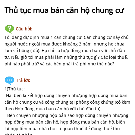
NHÀ
ĐẤT
Thủ tục mua bán căn hộ chung cư
VĂN
Câu hỏi:
BẢN
-
Tôi đang dự định mua 1 căn chung cư. Căn chung cư này chủ
BIỂU
người nước ngoài mua được khoảng 3 năm, nhưng họ chưa
MẪU
làm sổ hồng ( đỏ). Họ chỉ có hợp đồng mua bán với chủ đầu
tư. Nếu giờ tôi mua phải làm những thủ tục gì? Các loại thuế,
phí nào phải trả? và các bên phải trả phí như thế nào?
LIÊN
HỆ
Trả lời:
1)Thủ tục:
-Hai bên kí kết hợp đồng chuyển nhượng hợp đồng mua bán
căn hộ chung cư và công chứng tại phòng công chứng (có kèm
theo Hợp đồng mua bán căn hộ với chủ đầu tư)
- Bên chuyển nhượng nộp bản sao hợp đồng chuyển nhượng
hợp đồng mua bán căn hộ, hợp đồng mua bán căn hộ, biên
lai nộp tiền mua nhà cho cơ quan thuế để đóng thuế thu