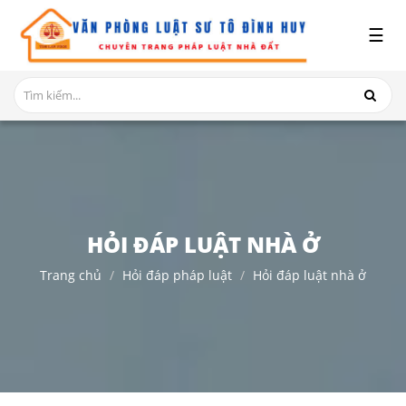
x
☰
GIỚI
THIỆU
DỊCH
VỤ
TRANH
CHẤP
NHÀ
HỎI ĐÁP LUẬT NHÀ Ở
ĐẤT
Trang chủ
Hỏi đáp pháp luật
Hỏi đáp luật nhà ở
HỎI
ĐÁP
THỦ
TỤC