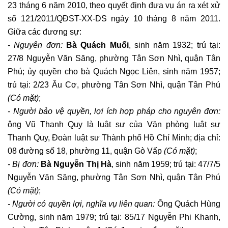
23 tháng 6 năm 2010, theo quyết định đưa vụ án ra xét xử
số 121/2011/QĐST-XX-DS ngày 10 tháng 8 năm 2011.
Giữa các đương sự:
- Nguyên đơn:
Bà Quách Muối
, sinh năm 1932; trú tại:
27/8 Nguyễn Văn Săng, phường Tân Sơn Nhì, quận Tân
Phú; ủy quyền cho bà Quách Ngọc Liên, sinh năm 1957;
trú tại: 2/23 Âu Cơ, phường Tân Sơn Nhì, quận Tân Phú
(Có mặt)
;
- Người bảo vệ quyền, lợi ích hợp pháp cho nguyên đơn:
ông Vũ Thanh Quy là luật sư của Văn phòng luật sư
Thanh Quy, Đoàn luật sư Thành phố Hồ Chí Minh; địa chỉ:
08 đường số 18, phường 11, quận Gò Vấp
(Có mặt)
;
- Bị đơn:
Bà Nguyễn Thị Hà
, sinh năm 1959; trú tại: 47/7/5
Nguyễn Văn Săng, phường Tân Sơn Nhì, quận Tân Phú
(Có mặt)
;
- Người có quyền lợi, nghĩa vụ liên quan:
Ông Quách Hùng
Cường, sinh năm 1979; trú tại: 85/17 Nguyễn Phi Khanh,