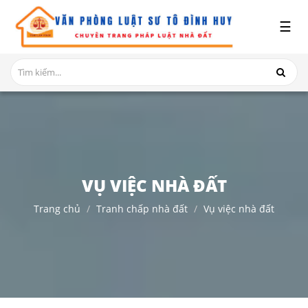
x
☰
GIỚI
THIỆU
DỊCH
VỤ
TRANH
CHẤP
NHÀ
VỤ VIỆC NHÀ ĐẤT
ĐẤT
Trang chủ
Tranh chấp nhà đất
Vụ việc nhà đất
HỎI
ĐÁP
THỦ
TỤC