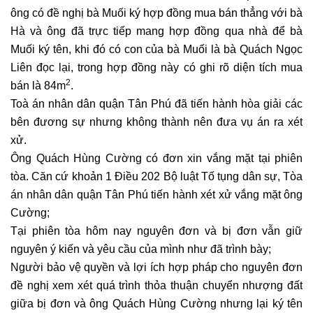
ông có đề nghị bà Muối ký hợp đồng mua bán thẳng với bà
Hà và ông đã trực tiếp mang hợp đồng qua nhà để bà
Muối ký tên, khi đó có con của bà Muối là bà Quách Ngọc
Liên đọc lại, trong hợp đồng này có ghi rõ diện tích mua
2
bán là 84m
.
Toà án nhân dân quận Tân Phú đã tiến hành hòa giải các
bên đương sự nhưng không thành nên đưa vụ án ra xét
xử.
Ông Quách Hùng Cường có đơn xin vắng mặt tại phiên
tòa. Căn cứ khoản 1 Điều 202 Bộ luật Tố tụng dân sự, Tòa
án nhân dân quận Tân Phú tiến hành xét xử vắng mặt ông
Cường;
Tại phiên tòa hôm nay nguyên đơn và bị đơn vẫn giữ
nguyên ý kiến và yêu cầu của mình như đã trình bày;
Người bảo vệ quyền và lợi ích hợp pháp cho nguyên đơn
đề nghị xem xét quá trình thỏa thuận chuyển nhượng đất
giữa bị đơn và ông Quách Hùng Cường nhưng lại ký tên