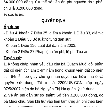
64.000.000 đồng. Cụ thể số tiền án phí nguyên đơn phải
chịu là 3.200.000 đồng.
Vì các lẽ trên,
QUYẾT ĐỊNH
Áp dụng
:
- Điều 4, khoản 7 Điều 25, điểm a khoản 1 Điều 33, điểm c
khoản 1 Điều 35 Bộ luật tố tụng dân sự;
- Khoản 1 Điều 136 Luật đất đai năm 2003;
- Khoản 2 Điều 27 Pháp lệnh án phí, lệ phí Tòa án.
Tuyên xử
:
1.
Không chấp nhận yêu cầu của bà Quách Muối đòi phần
đất có diện tích 1m x 4m nằm trong khuôn viên đất có diện
2
tích 84m
theo giấy chứng nhận quyền sở hữu nhà ở và
quyền sử dụng đất ở số 2209/UB-GCN cấp ngày
07/5/2007 hiện do bà Nguyễn Thị Hà quản lý sử dụng.
2.
Về án phí dân sự sơ thẩm: Số tiền 3.200.000 đồng, do
bà Muối chịu. Sau khi trừ vào tiền tạm ứng án phí theo biên