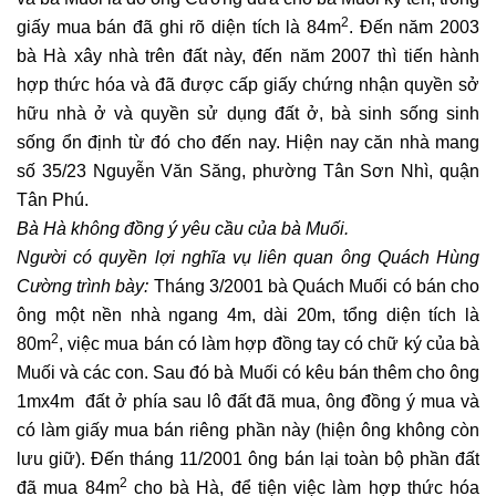
2
giấy mua bán đã ghi rõ diện tích là 84m
. Đến năm 2003
bà Hà xây nhà trên đất này, đến năm 2007 thì tiến hành
hợp thức hóa và đã được cấp giấy chứng nhận quyền sở
hữu nhà ở và quyền sử dụng đất ở, bà sinh sống sinh
sống ổn định từ đó cho đến nay. Hiện nay căn nhà mang
số 35/23 Nguyễn Văn Săng, phường Tân Sơn Nhì, quận
Tân Phú.
Bà Hà không đồng ý yêu cầu của bà Muối.
Người có quyền lợi nghĩa vụ liên quan ông Quách Hùng
Cường trình bày:
Tháng 3/2001 bà Quách Muối có bán cho
ông một nền nhà ngang 4m, dài 20m, tổng diện tích là
2
80m
, việc mua bán có làm hợp đồng tay có chữ ký của bà
Muối và các con. Sau đó bà Muối có kêu bán thêm cho ông
1mx4m đất ở phía sau lô đất đã mua, ông đồng ý mua và
có làm giấy mua bán riêng phần này (hiện ông không còn
lưu giữ). Đến tháng 11/2001 ông bán lại toàn bộ phần đất
2
đã mua 84m
cho bà Hà, để tiện việc làm hợp thức hóa