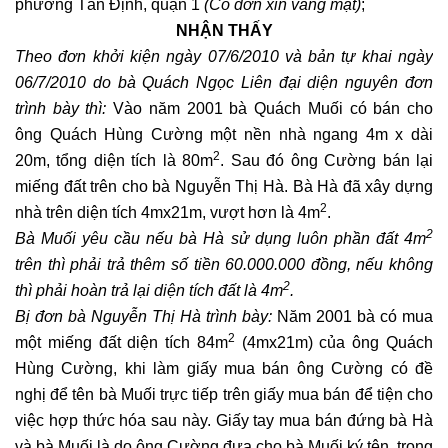
phường Tân Định, quận 1
(Có đơn xin vắng mặt)
;
NHẬN THẤY
Theo đơn khởi kiện ngày 07/6/2010 và bản tự khai ngày
06/7/2010 do bà Quách Ngọc Liên đại diện nguyên đơn
trình bày thì:
Vào năm 2001 bà Quách Muối có bán cho
ông Quách Hùng Cường một nền nhà ngang 4m x dài
2
20m, tổng diện tích là 80m
. Sau đó ông Cường bán lại
miếng đất trên cho bà Nguyễn Thị Hà. Bà Hà đã xây dựng
2
nhà trên diện tích 4mx21m, vượt hơn là 4m
.
2
Bà Muối yêu cầu nếu bà Hà sử dụng luôn phần đất 4m
trên thì phải trả thêm số tiền 60.000.000 đồng, nếu không
2
thì phải hoàn trả lại diện tích đất là 4m
.
Bị đơn bà Nguyễn Thị Hà trình bày:
Năm 2001 bà có mua
2
một miếng đất diện tích 84m
(4mx21m) của ông Quách
Hùng Cường, khi làm giấy mua bán ông Cường có đề
nghị để tên bà Muối trực tiếp trên giấy mua bán để tiện cho
việc hợp thức hóa sau này. Giấy tay mua bán đứng bà Hà
và bà Muối là do ông Cường đưa cho bà Muối ký tên, trong