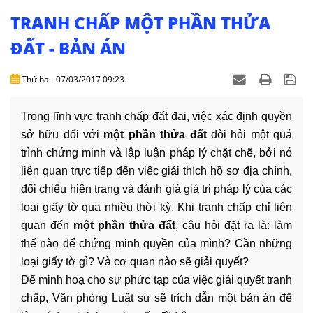
NHÀ
ĐẤT
TRANH CHẤP MỘT PHẦN THỬA
ĐẤT - BẢN ÁN
VĂN
BẢN
Thứ ba - 07/03/2017 09:23
-
BIỂU
MẪU
Trong lĩnh vực tranh chấp đất đai, việc xác định quyền
sở hữu đối với
một phần thửa đất
đòi hỏi một quá
LIÊN
trình chứng minh và lập luận pháp lý chặt chẽ, bởi nó
HỆ
liên quan trực tiếp đến việc giải thích hồ sơ địa chính,
đối chiếu hiện trạng và đánh giá giá trị pháp lý của các
loại giấy tờ qua nhiều thời kỳ. Khi tranh chấp chỉ liên
quan đến
một phần thửa đất
, câu hỏi đặt ra là: làm
thế nào để chứng minh quyền của mình? Cần những
loại giấy tờ gì? Và cơ quan nào sẽ giải quyết?
Để minh hoạ cho sự phức tạp của việc giải quyết tranh
chấp, Văn phòng Luật sư sẽ trích dẫn một bản án để