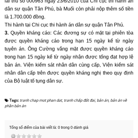
lai thu số 000963 ngày 23/6/2010 của Chi cục thi hành án
dân sự quận Tân Phú, bà Muối còn phải nộp thêm số tiền
là 1.700.000 đồng.
Thi hành tại Chi cục thi hành án dân sự quận Tân Phú.
3.
Quyền kháng cáo: Các đương sự có mặt tại phiên tòa
được quyền kháng cáo trong hạn 15 ngày kể từ ngày
tuyên án. Ông Cường vắng mặt được quyền kháng cáo
trong hạn 15 ngày kể từ ngày nhận được tống đạt hợp lệ
bản án. Viện kiểm sát nhân dân cùng cấp, Viện kiểm sát
nhân dân cấp trên được quyền kháng nghị theo quy định
của Bộ luật tố tụng dân sự.
Tags:
tranh chap mot phan dat
,
tranh chấp đất đai
,
bản án
,
bản án về
phần bản án
Tổng số điểm của bài viết là: 0 trong 0 đánh giá