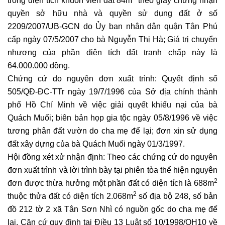
trong diện tích khuôn viên đất 84m
theo giấy chứng nhận
quyền sở hữu nhà và quyền sử dụng đất ở số
2209/2007/UB-GCN do Ủy ban nhân dân quận Tân Phú
cấp ngày 07/5/2007 cho bà Nguyễn Thị Hà; Giá trị chuyển
nhượng của phần diện tích đất tranh chấp này là
64.000.000 đồng.
Chứng cứ do nguyên đơn xuất trình: Quyết định số
505/QĐ-ĐC-TTr ngày 19/7/1996 của Sở địa chính thành
phố Hồ Chí Minh về việc giải quyết khiếu nại của bà
Quách Muối; biên bản họp gia tộc ngày 05/8/1996 về việc
tương phân đất vườn do cha mẹ để lại; đơn xin sử dụng
đất xây dựng của bà Quách Muối ngày 01/3/1997.
Hội đồng xét xử nhận định: Theo các chứng cứ do nguyên
đơn xuất trình và lời trình bày tại phiên tòa thể hiện nguyên
2
đơn được thừa hưởng một phần đất có diện tích là 688m
2
thuộc thửa đất có diện tích 2.068m
số địa bộ 248, số bản
đồ 212 tờ 2 xã Tân Sơn Nhì có nguồn gốc do cha mẹ để
lại. Căn cứ quy định tại Điều 13 Luật số 10/1998/QH10 về