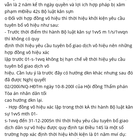
vẫn là 2 năm kể th ngày quyền và lợi ich hợp pháp bị xâm
phạm mĐiều 42s Bộ luật kân sựn
o Đối với hợp đồng vô hiệu thì thời hiệu khởi kiện yêu cầu
tuyên bố vô hiệu như sau:
- Trước thời điểm thi hành Bộ luật kân sự 1vv5 m 1/s/1vvqn
thì không có quy
định thời hiệu yêu cầu tuyên bố giao dịch vô hiệu nên những
hợp đồng vô hiệu xác
lập trước 01-s-1vvq không bị hạn chế về thời hiệu yêu cầu
tuyên bố giao dịch vô
hiệu. Cần lưu ý là trước đây có hướng dkn khác nhưng sau đó
đã được Nghị quyết
02/200l/NQ-HĐTm ngày 10-8-200l của Hội đồng Thẩm phán
Tòa án nhân dân tối
cao hướng dkn lại.
- Hợp đồng vô hiệu xác lập trong thời kÄ thi hành Bộ luật kân
sự 1vv5 mth 01-
s-1vvq đến 31-12-2005n thì thời hiệu yêu cầu tuyên bố giao
dịch dân sự vô hiệu được quy định tại Điều 145 là một số
trường hợp xác định thời hiệu khởi kiện là 01 năm mví dụ: