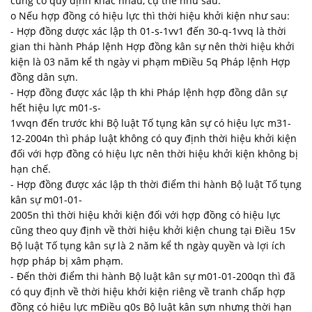
cũng có quy định khác nhau, cụ thể như sau:
o Nếu hợp đồng có hiệu lực thì thời hiệu khởi kiện như sau:
- Hợp đồng dược xác lập th 01-s-1vv1 đến 30-q-1vvq là thời
gian thi hành Pháp lệnh Hợp đồng kân sự nên thời hiệu khởi
kiện là 03 năm kể th ngày vi phạm mĐiều 5q Pháp lệnh Hợp
đồng dân sựn.
- Hợp đồng được xác lập th khi Pháp lệnh hợp đồng dân sự
hết hiệu lực m01-s-
1vvqn đến trước khi Bộ luật Tố tụng kân sự có hiệu lực m31-
12-2004n thì pháp luật không có quy định thời hiệu khởi kiện
đối với hợp đồng có hiệu lực nên thời hiệu khởi kiện không bị
hạn chế.
- Hợp đồng được xác lập th thời điểm thi hành Bộ luật Tố tụng
kân sự m01-01-
2005n thì thời hiệu khởi kiện đối với hợp đồng có hiệu lực
cũng theo quy định về thời hiệu khởi kiện chung tại Điều 15v
Bộ luật Tố tụng kân sự là 2 năm kể th ngày quyền và lợi ích
hợp pháp bị xâm phạm.
- Đến thời điểm thi hành Bộ luật kân sự m01-01-200qn thì đã
có quy định về thời hiệu khởi kiện riêng về tranh chấp hợp
đồng có hiệu lực mĐiều q0s Bộ luật kân sựn nhưng thời hạn