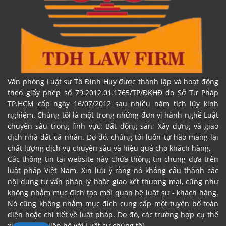
Văn phòng Luật sư Tô Đình Huy được thành lập và hoạt động
theo giấy phép số 79.2012.01.1765/TP/ĐKHĐ do Sở Tư Pháp
TP.HCM cấp ngày 16/07/2012 sau nhiều năm tích lũy kinh
nghiệm. Chúng tôi là một trong những đơn vị hành nghề Luật
chuyên sâu trong lĩnh vực: Bất động sản; Xây dựng và giao
dịch nhà đất cá nhân. Do đó, chúng tôi luôn tự hào mang lại
chất lượng dịch vụ chuyên sâu và hiệu quả cho khách hàng.
Các thông tin tại website này chứa thông tin chung dựa trên
luật pháp Việt Nam. Xin lưu ý rằng nó không cấu thành các
nội dung tư vấn pháp lý hoặc giao kết thương mại, cũng như
không nhằm mục đích tạo mối quan hệ luật sư - khách hàng.
Nó cũng không nhằm mục đích cung cấp một tuyên bố toàn
diện hoặc chi tiết về luật pháp. Do đó, các trường hợp cụ thể
xin vui lòng liên hệ với Luật sư chúng tôi.