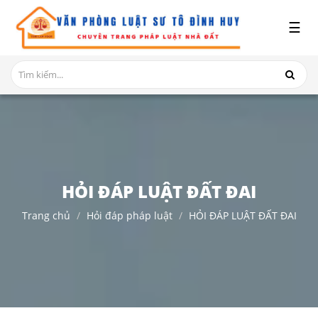
x
☰
GIỚI
THIỆU
DỊCH
VỤ
TRANH
CHẤP
NHÀ
HỎI ĐÁP LUẬT ĐẤT ĐAI
ĐẤT
Trang chủ
Hỏi đáp pháp luật
HỎI ĐÁP LUẬT ĐẤT ĐAI
HỎI
ĐÁP
THỦ
TỤC