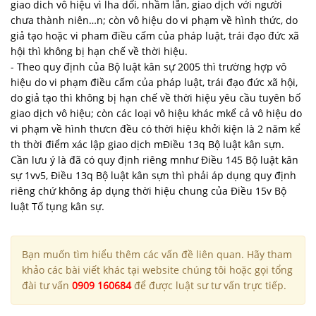
giao dich vô hiệu vì lha dối, nhầm lẫn, giao dịch với người
chưa thành niên…n; còn vô hiệu do vi phạm về hình thức, do
giả tạo hoặc vi pham điều cấm của pháp luật, trái đạo đức xã
hội thì không bị hạn chế về thời hiệu.
- Theo quy định của Bộ luật kân sự 2005 thì trường hợp vô
hiệu do vi phạm điều cấm của pháp luật, trái đạo đức xã hội,
do giả tạo thì không bị hạn chế về thời hiệu yêu cầu tuyên bố
giao dịch vô hiệu; còn các loại vô hiệu khác mkể cả vô hiệu do
vi phạm về hình thưcn đều có thời hiệu khởi kiện là 2 năm kể
th thời điểm xác lập giao dịch mĐiều 13q Bộ luật kân sựn.
Cần lưu ý là đã có quy định riêng mnhư Điều 145 Bộ luật kân
sự 1vv5, Điều 13q Bộ luật kân sựn thì phải áp dụng quy định
riêng chứ không áp dụng thời hiệu chung của Điều 15v Bộ
luật Tố tụng kân sự.
Bạn muốn tìm hiểu thêm các vấn đề liên quan. Hãy tham
khảo các bài viết khác tại website chúng tôi hoặc gọi tổng
đài tư vấn
0909 160684
để được luật sư tư vấn trực tiếp.