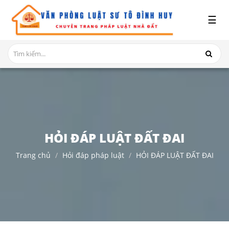
x
☰
GIỚI
THIỆU
DỊCH
VỤ
TRANH
CHẤP
NHÀ
HỎI ĐÁP LUẬT ĐẤT ĐAI
ĐẤT
Trang chủ
Hỏi đáp pháp luật
HỎI ĐÁP LUẬT ĐẤT ĐAI
HỎI
ĐÁP
THỦ
TỤC