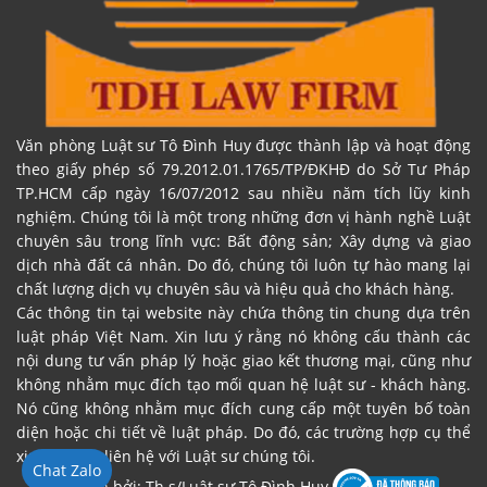
Văn phòng Luật sư Tô Đình Huy được thành lập và hoạt động
theo giấy phép số 79.2012.01.1765/TP/ĐKHĐ do Sở Tư Pháp
TP.HCM cấp ngày 16/07/2012 sau nhiều năm tích lũy kinh
nghiệm. Chúng tôi là một trong những đơn vị hành nghề Luật
chuyên sâu trong lĩnh vực: Bất động sản; Xây dựng và giao
dịch nhà đất cá nhân. Do đó, chúng tôi luôn tự hào mang lại
chất lượng dịch vụ chuyên sâu và hiệu quả cho khách hàng.
Các thông tin tại website này chứa thông tin chung dựa trên
luật pháp Việt Nam. Xin lưu ý rằng nó không cấu thành các
nội dung tư vấn pháp lý hoặc giao kết thương mại, cũng như
không nhằm mục đích tạo mối quan hệ luật sư - khách hàng.
Nó cũng không nhằm mục đích cung cấp một tuyên bố toàn
diện hoặc chi tiết về luật pháp. Do đó, các trường hợp cụ thể
xin vui lòng liên hệ với Luật sư chúng tôi.
Chat Zalo
Đại diện bởi: Th.s/Luật sư Tô Đình Huy