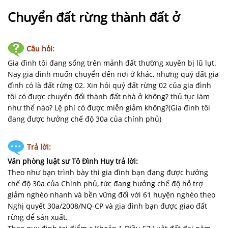
NHÀ
ĐẤT
Chuyển đất rừng thành đất ở
VĂN
Câu hỏi:
BẢN
-
Gia đình tôi đang sống trên mảnh đất thường xuyên bị lũ lụt.
BIỂU
Nay gia đình muốn chuyển đến nơi ở khác, nhưng quỷ đất gia
MẪU
đình có là đất rừng 02. Xin hỏi quỷ đất rừng 02 của gia đình
tôi có được chuyển đổi thành đất nhà ở không? thủ tục làm
như thế nào? Lệ phí có được miễn giảm không?(Gia đình tôi
LIÊN
đang được hưởng chế độ 30a của chính phủ)
HỆ
Trả lời:
Văn phòng luật sư Tô Đình Huy trả lời:
Theo như bạn trình bày thì gia đình bạn đang được hưởng
chế độ 30a của Chính phủ, tức đang hưởng chế độ hỗ trợ
giảm nghèo nhanh và bền vững đối với 61 huyện nghèo theo
Nghị quyết 30a/2008/NQ-CP và gia đình bạn được giao đất
rừng để sản xuất.